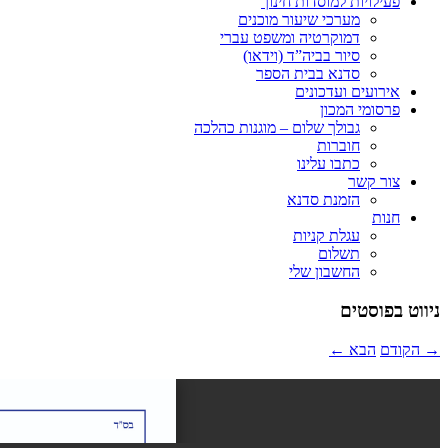
פעילויות למוסדות חינוך
מערכי שיעור מוכנים
דמוקרטיה ומשפט עברי
סיור בביה”ד (וידאו)
סדנא בבית הספר
אירועים ועדכונים
פרסומי המכון
גבולך שלום – מוגנות כהלכה
חוברות
כתבו עלינו
צור קשר
הזמנת סדנא
חנות
עגלת קניות
תשלום
החשבון שלי
ניווט בפוסטים
→
הקודם
הבא
←