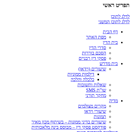
תפריט ראשי
לדלג לתוכן
לדלג לתוכן המשני
דף הבית
מפת האתר
בית הדין
סדרי הדין
הסכם בוררות
פסקי דין רבניים
בית מדרש
שיעורים (וידאו)
דילמות ממוניות
כלכלה והלכה
שאלות ותשובות
שו”ת SMS
מחקר תורני
מדיה
מקרים מצולמים
שיעורי וידאו
תמונות
שיעורים בדיני ממונות – בשיתוף מכון מאיר
פודקסט פסקי דין – מבוסס בינה מלאכותית