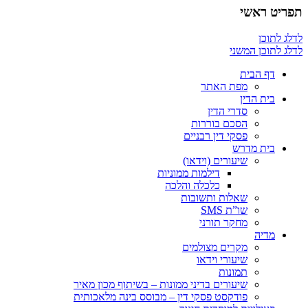
תפריט ראשי
לדלג לתוכן
לדלג לתוכן המשני
דף הבית
מפת האתר
בית הדין
סדרי הדין
הסכם בוררות
פסקי דין רבניים
בית מדרש
שיעורים (וידאו)
דילמות ממוניות
כלכלה והלכה
שאלות ותשובות
שו”ת SMS
מחקר תורני
מדיה
מקרים מצולמים
שיעורי וידאו
תמונות
שיעורים בדיני ממונות – בשיתוף מכון מאיר
פודקסט פסקי דין – מבוסס בינה מלאכותית