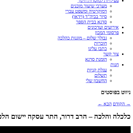
פעילויות למוסדות חינוך
מערכי שיעור מוכנים
דמוקרטיה ומשפט עברי
סיור בביה”ד (וידאו)
סדנא בבית הספר
אירועים ועדכונים
פרסומי המכון
גבולך שלום – מוגנות כהלכה
חוברות
כתבו עלינו
צור קשר
הזמנת סדנא
חנות
עגלת קניות
תשלום
החשבון שלי
ניווט בפוסטים
→
הקודם
הבא
←
כלכלה והלכה – הרב דרור, התר עסקה יישום הלכ