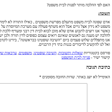
האם לפי ההלכה מותר לפנות לבית משפט?
תשובה:
אדם שפונה לבית משפט מתעלם מפרשת משפטים , כאילו התורה לא לימדה או
משפט לא נידון אצל גויים אבל הוא משתף פעולה עם מערכת המיוסדת על חוק
כאשר אנו רוצים לתבוע אדם שלא מוכן לבוא לבית דין רבני ומעדיף ללכת לב
להלכה יש מענה גם לאנשים שאינם רואים עצמם כפופים לדין תורה ולכן יש
אנו מתפללים שלוש פעמים ביום “השיבה שופטינו כבראשונה”, בידינו לקדם 
ואל לנו להקשיב לדיבורים בגנות בתי דין הרבניים.
פורסם בקטגוריות
שאלות ותשובות
,
השיבה שופטינו
,
משפטים
,
ערכאות של 
קישור ישיר -
פנייה לבית המשפט
כתיבת תגובה
האימייל לא יוצג באתר.
שדות החובה מסומנים
*