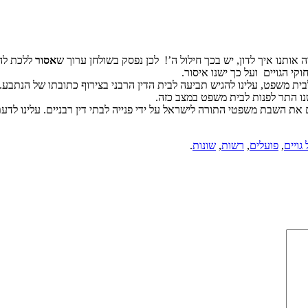
תנו איך לדון, יש בכך חילול ה’! לכן נפסק בשולחן ערוך ש
אסור
ללכת להד
י הגויים ועל כך ישנו איסור.
ית משפט, עלינו להגיש תביעה לבית הדין הרבני בצירוף כתובתו של הנתבע. בי
נו התר לפנות לבית משפט במצב כזה.
את השבת משפטי התורה לישראל על ידי פנייה לבתי דין רבניים. עלינו לדעת
גויים
,
פועלים
,
רשות
,
שונות
.