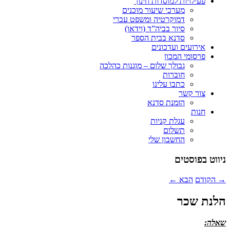
פעילויות למוסדות חינוך
מערכי שיעור מוכנים
דמוקרטיה ומשפט עברי
סיור בביה”ד (וידאו)
סדנא בבית הספר
אירועים ועדכונים
פרסומי המכון
גבולך שלום – מוגנות כהלכה
חוברות
כתבו עלינו
צור קשר
הזמנת סדנא
חנות
עגלת קניות
תשלום
החשבון שלי
ניווט בפוסטים
→
הקודם
הבא
←
הלנת שכר
שאלה: