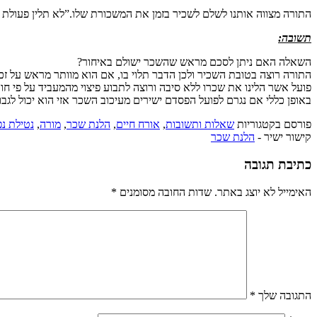
התורה מצווה אותנו לשלם לשכיר בזמן את המשכורת שלו.”לא תלין פעולת ש
תשובה:
השאלה האם ניתן לסכם מראש שהשכר ישולם באיחור?
התורה רוצה בטובת השכיר ולכן הדבר תלוי בו, אם הוא מוותר מראש על זכ
פועל אשר הלינו את שכרו ללא סיבה ורוצה לתבוע פיצוי מהמעביד על פי ח
באופן כללי אם נגרם לפועל הפסדם ישירים מעיכוב השכר אזי הוא יכול לגבו
פורסם בקטגוריות
שאלות ותשובות
,
אורח חיים
,
הלנת שכר
,
מורה
,
נטילת נ
קישור ישיר -
הלנת שכר
כתיבת תגובה
האימייל לא יוצג באתר.
שדות החובה מסומנים
*
התגובה שלך
*