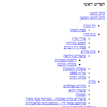
תפריט ראשי
לדלג לתוכן
לדלג לתוכן המשני
דף הבית
מפת האתר
בית הדין
סדרי הדין
הסכם בוררות
פסקי דין רבניים
בית מדרש
שיעורים (וידאו)
דילמות ממוניות
כלכלה והלכה
שאלות ותשובות
שו”ת SMS
מחקר תורני
מדיה
מקרים מצולמים
שיעורי וידאו
תמונות
שיעורים בדיני ממונות – בשיתוף מכון מאיר
פודקסט פסקי דין – מבוסס בינה מלאכותית