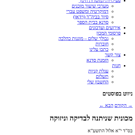
פעילויות למוסדות חינוך
מערכי שיעור מוכנים
דמוקרטיה ומשפט עברי
סיור בביה”ד (וידאו)
סדנא בבית הספר
אירועים ועדכונים
פרסומי המכון
גבולך שלום – מוגנות כהלכה
חוברות
כתבו עלינו
צור קשר
הזמנת סדנא
חנות
עגלת קניות
תשלום
החשבון שלי
ניווט בפוסטים
→
הקודם
הבא
←
מכונית שניתנה לבדיקה וניזוקה
בס”ד י”א אלול התשע”א