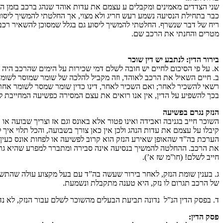
שני הצדדים מאמינים ומקבלים ע עצמם את עדות אוהד שנהג ברכב בזמן הק
כבר בתחילת הנסיעה נשמע רעש חריג ולא מצוי, אך החלטתי להמשיך ליסוע 
ריח של דבר שנשרף. החלטתי להמשיך ליסוע גם בגלל שמסוכן להשאיר רכב 
מטרים והחנתי את הרכב שם.
בירור הדין: לנתבע יש דין שוכר
א. על פי הסיכום לחיים יש חובה לשלם דמי שכירות על הימים שהרכב היה בר
ב. חיים השאיל את הרכב לאוהד, וזה מקביל להלכה של שומר שמוסר לשומר
רשאי להשכיר לאחר; ואם השכיר לאחר, דינו כדין שומר שמסר לשומר אח
בכך להשפיע על הדין, אין אנו רואים את עצם המסירה כפשיעה המחייבת ל
הנזק נגרם בפשיעה
השוכר חייב בגניבה ואבידה ואינו פטור אלא באונס וגם אז וצריך שבועה או
קיבלו על עצמם את עדות הנהג ולכן אין כאן צורך בשבועה, והכל תלוי איך
הערכת בה”ד שהאופן שאירע הנזק הוא קרוב לפשיעה או לפחות אונס כעין א
את הרכב. ההחלטה להמשיך בנסיעה אינה סבירה ומתברר למפרע שהיא גרמה
חייב לשלם! (חו”מ שז א’).
ג. בענין שומת הנזק, לאחר בירור שעשה בה”ד עם בעל מקצוע עולה שהתשל
של הרכב תגרום לו נזק, היא טענה מתקבלת ונשמעת.
ד. בפסק הדין הנ”ל נדונה תביעת הבעלים מהשוכר לשלם עבור הנזק, לא נ
פסק הדין: