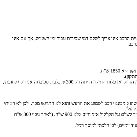
ניית הרכב אינו צריך לשלם דמי שכירות עבור ימי השמוש, אך אם אינו
רכב.
185 ש”ח.
תקון).
לשם ההגינות אני מוכן לספוג 300 ₪ משום שבעל המוסך איבחן שהקילקול נגרם מבלאי של המיסבים. אולם אם הנהג היה עוצר הוא היה חוסך את התיקון הגדול ואז עלות התיקון הייתה רק 300 ₪.בלבד. סכום זה אני זוקף לחובתי,
 שהוא מכונאי רכב לשמוע את הרעש והוא לא התרגש מכך. לכן לא ראיתי
 עלי.
לגבי התיקון , דיברתי עם החבר שלי שהוא מכונאי וגם בעל הרכב מתקן אצלו, והוא הסכים לתקן את הרכב בעלות כוללת של 1200 ₪. לכן גם אם אני צריך לשלם על הקלקול איני חייב אלא 900 ש”ח. (לאחר ניכוי 300 ש”ח
 יומיים) לכן הלכתי למוסך רגיל.