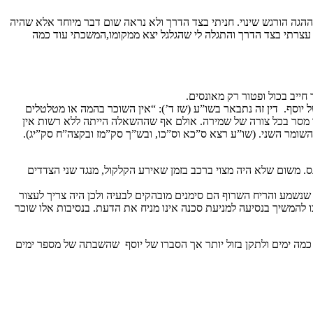
הגה הורגש שינוי. חניתי בצד הדרך ולא נראה שום דבר מיוחד אלא שהיה
 עצרתי בצד הדרך והתגלה לי שהגלגל יצא ממקומו,המשכתי עוד כמה
חייב בכול ופטור רק מאונסים.
וסף. דין זה נתבאר בשו”ע (שז ד’): “אין השוכר בהמה או מטלטלים
 מסר בכל צורה של שמירה. אולם אף שההשאלה הייתה ללא רשות אין
שומר השני. (שו”ע רצא ס”כא וס”כו, ובש”ך סק”מז ובקצה”ח סק”יג).
נס. משום שלא היה מצוי ברכב בזמן שאירע הקלקול, מנגד שני הצדדים
שנשמע והריח השרוף הם סימנים מובהקים לבעיה ולכן היה צריך לעצור
המשיך בנסיעה למניעת סכנה אינו מניח את הדעת. בנסיבות אלו שוכר
כמה ימים ולתקן בזול יותר אך הסברו של יוסף שהשבתה של מספר ימים