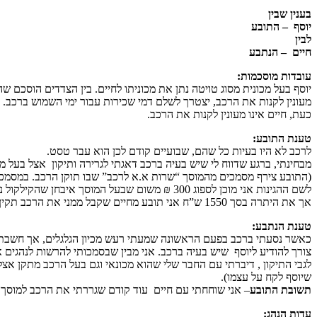
בענין שבין
יוסף – התובע
לבין
חיים – הנתבע
עובדות מוסכמות:
יוסף בעל מכונית מסוג טויטה נתן את מכוניתו לחיים. בין הצדדים הוסכם ש
מעונין לקנות את הרכב, יצטרך לשלם דמי שכירות עבור ימי השמוש ברכב. 
כעת, חיים אינו מעונין לקנות את הרכב.
טענת התובע:
לרכב לא היו בעיות כל שהם, שבועיים קודם לכן הוא עבר טסט.
מבחינתי, ברגע שדווח לי שיש בעיה ברכב דאגתי לגרירה ותיקון אצל בעל מוסך ש
(התובע צירף מסמכים מהמוסך “שרות א.א לרכב” שבו תוקן הרכב. במסמכים
אך את היתרה בסך 1550 ש”ח אני תובע מחיים שקבל ממני את הרכב תקין.
טענת הנתבע:
כאשר נסעתי ברכב בפעם הראשונה שמעתי רעש מכיון הגלגלים, אך חשבתי 
צורך להודיע ליוסף שיש בעיה ברכב. אני מבין שבסמכותי להרשות לנהגים 
שיוסף לקח על עצמו).
תשובת התובע
– אני שוחחתי עם חיים עוד קודם שגררתי את הרכב למוסך וה
עדות הנהג: