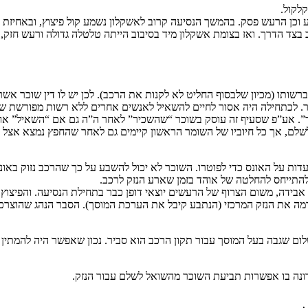
לקול.
וכן הרעש פסק. בהמשך הנסיעה קרוב לאשקלון נשמע קול פיצוץ, ובאחיזת ה
בצד הדרך. ואז בצומת אשקלון מיד בסיבוב הייתה טלטלה גדולה ורעש חזק,
שותו (מכיון שלבסוף החליט לא לקנות את הרכב). לכן יש לו דין שוכר אשר 
. לכתחילה היה אסור לחיים להשאיל לאנשים אחרים ללא רשות מפורשת של י
ר”. אע”פ שסעיף זה עוסק בשוכר “שהשכיר” לאחר ה”ה גם אם “השאיל” או
שלם, אך כל חיוביו של השומר הראשון קיימים גם לאחר שהחפץ נמצא אצל ה
 עדות על האונס כדי לפוטרו. השוכר לא יכול להשבע על כך שהרכב נזוק באו
 להתייחס להחלטה של אוהד בזמן שארע הנזק לרכב.
בידה, משום הצרוף של הרעשים יוצאי דופן כבר בתחילת הנסיעה. והפיצוץ 
 את הנזק המרכזי (הנתבע קיבל את הערכת המוסך). הסבר הנהג שהוצרכו ל
ום שגבה בעל המוסך עבור תקון הרכב הוא סביר. נכון שאפשר היה להמתין 
דונה בו אפשרות תביעת השוכר מהשואל לשלם עבור הנזק.