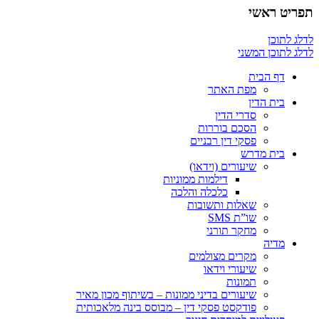
תפריט ראשי
לדלג לתוכן
לדלג לתוכן המשני
דף הבית
מפת האתר
בית הדין
סדרי הדין
הסכם בוררות
פסקי דין רבניים
בית מדרש
שיעורים (וידאו)
דילמות ממוניות
כלכלה והלכה
שאלות ותשובות
שו”ת SMS
מחקר תורני
מדיה
מקרים מצולמים
שיעורי וידאו
תמונות
שיעורים בדיני ממונות – בשיתוף מכון מאיר
פודקסט פסקי דין – מבוסס בינה מלאכותית