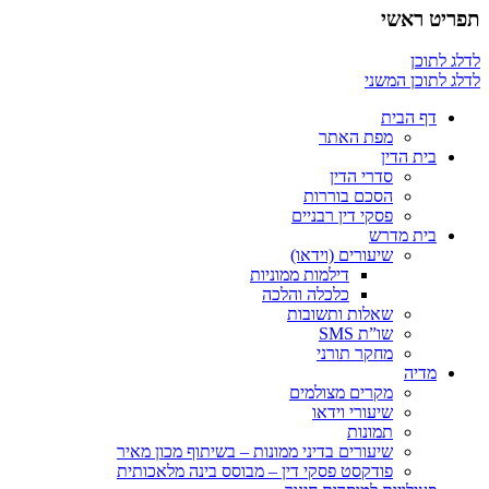
תפריט ראשי
לדלג לתוכן
לדלג לתוכן המשני
דף הבית
מפת האתר
בית הדין
סדרי הדין
הסכם בוררות
פסקי דין רבניים
בית מדרש
שיעורים (וידאו)
דילמות ממוניות
כלכלה והלכה
שאלות ותשובות
שו”ת SMS
מחקר תורני
מדיה
מקרים מצולמים
שיעורי וידאו
תמונות
שיעורים בדיני ממונות – בשיתוף מכון מאיר
פודקסט פסקי דין – מבוסס בינה מלאכותית