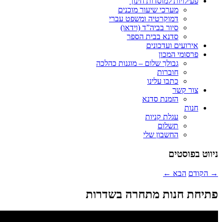
פעילויות למוסדות חינוך
מערכי שיעור מוכנים
דמוקרטיה ומשפט עברי
סיור בביה”ד (וידאו)
סדנא בבית הספר
אירועים ועדכונים
פרסומי המכון
גבולך שלום – מוגנות כהלכה
חוברות
כתבו עלינו
צור קשר
הזמנת סדנא
חנות
עגלת קניות
תשלום
החשבון שלי
ניווט בפוסטים
→
הקודם
הבא
←
פתיחת חנות מתחרה בשדרות