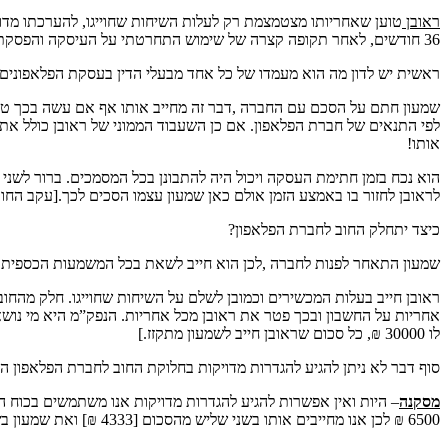
ראובן
36 חודשים, לאחר תקופה קצרה של שימוש התחרטתי על העיסקה והפסקתי את השימוש במכשירים”.
ראשית יש לדון מה הוא מעמדו של כל אחד מבעלי הדין בעסקת הפלאפונים
שמעון חתם על הסכם עם החברה ,דבר זה מחייב אותו אף אם עשה בכך טובה ל
אותו!
הוא נכח בזמן חתימת העסקה ויכול היה להתבונן בכל המסמכים. ברור לשני 
לראובן לחזור בו באמצע הזמן אולם כאן שמעון עצמו הסכים לכך.[עקב החוב
כיצד יתחלק החוב לחברת הפלאפון?
שמעון התאחר לפנות לחברה ,לכן הוא חייב לשאת בכל המשמעות הכספית 
ראובן חייב בעלות המכשירים וכמובן לשלם על השיחות שחוייגו. חלק מהחו
אחריות על החשבון ובכך פטר את ראובן מכל אחריות. הנפק”מ היא מי נושא
לו 30000 ₪, כל סכום שראובן חייב לשמעון מתקזז.]
סוף דבר לא ניתן להגיע להגדרות מדויקות בחלוקת החוב לחברת הפלאפון הן 
מסקנה
– היות ואין אפשרות להגיע להגדרות מדויקות אנו משתמשים בכוח הה
6500 ₪ לכן אנו מחייבים אותו בשני שליש מהסכום [4333 ₪] ואת שמעון בשליש מהסכום [2177 ₪ ].