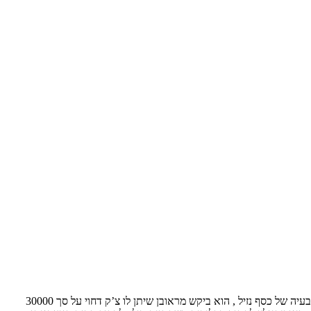
לבעלי הדין, ראובן ושמעון [שמות בדויים] היו בעבר קשרי מסחר הדדיים. ראובן הינו סוכן ביטוח ושמעון סוכן של כלים חד פעמיים. בעבר הייתה לשמעון בעיה של כסף נזיל , הוא ביקש מראובן שיתן לו צ’ק דחוי על סך 30000