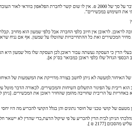
טוען שאחריותו מצטמצמת רק לעלות השיחות שחוייגו, להערכתו מדובר על סך של 2000 ₪. אין
?
ראובן. לראובן אין חיוב כלפי החברה אבל כלפי שמעון הוא מחויב .קבלת מ
בעלי הדין כי העסקה נעשתה עבור ראובן.לכן העסקה שלו מול שמעון היא הע
 הכספי הגדול שלו כלפי ראובן כמבואר בס’ק א].
של האיחור.למעשה לא ניתן לחשב בצורה מדוייקת את המשמעות של האיחור
ב הוא ריבית על הפיגור התשלום השיחות והמכשירים. לכאורה הדבר מוטל על
 באחריות על הריבית שחוייבה מהזמן שהחזיר ראובן את המכשירים. [ניתן לו
מטעם של קושי טכני של חוסר נתונים והן בגלל הקושי להכריע מה היו יחסי ה
לכתי הניתן לבית הדין להכריע על פי שיקול הדעת,כדי שהדין לא יישאר חלו