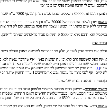
ש’ח, הוא התחייב לראובן שהוא לא יפדה אותו אלא רק ישתמש בו כעירבון ב
להסכם. נגרם לו הרבה עוגמת נפש וכן בזבוז זמן.
ראובן
תובע את 30000 השקלים שהם סכום הצ’ק ובנוסף 7800 ש”ח שכר עורך הדין וכן פיצוי על סך 10000ש”ח אובדן שכר של ארבעה ימי עבודה ועוגמת הנפש .
שמעון
מוכן לשלם את החוב של 30000 ש”ח וכן את
ובוודאי ללא שום כוונת זדון. שמעון עצמו היה נוכח במשפט לכן לא היה צורך 
במקביל הוא תובע מראובן 6500 ₪ תשלום עבור פלאפונים שניתנו לראובן
.
בירור הדין
נחלק את בירור הדין לשניים, חלק אחד יתייחס לתביעת ראובן והחלק השני 
א)אין ספק ששמעון גרם לראובן נזק ועוגמת נפש , ואף שהדבר נעשה ללא כ
הפסד ממשי שנגרם. דהיינו ראובן חייב להוכיח שהיו לו פניות באותו יום ו
שפ”ו
[1]
. בית הדין מתרשם ששמעון לא ידע שהעסק שלו עומד בפני התמוטטות ו
לא קיים. אף לגבי פיצוי על עוגמת נפש אין מחייבים [יעויין תחומין ט”ז,הרב 
ב)בעניין התביעה הנגדית של שמעון.
תיאור העובדות
מתשלום עבור המכשירים . כעבור שלושה חודשים ראובן התחרט ומפסיק את
להסדר פריסת חוב על סך 6500 ₪. החוב כולל חיוב על שיחות של ראובן שטרם שולמו וכן את מחיר המכשירים.[לא ניתן לקבל פרוט]
שמעון
דורש את כיסוי כל החוב על ידי ראובן, לטענתו הוא היה רק מתווך בינ