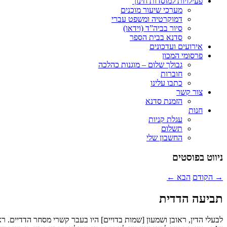
פעילויות למוסדות חינוך
מערכי שיעור מוכנים
דמוקרטיה ומשפט עברי
סיור בביה”ד (וידאו)
סדנא בבית הספר
אירועים ועדכונים
פרסומי המכון
גבולך שלום – מוגנות כהלכה
חוברות
כתבו עלינו
צור קשר
הזמנת סדנא
חנות
עגלת קניות
תשלום
החשבון שלי
ניווט בפוסטים
→
הקודם
הבא
←
תביעה הדדית