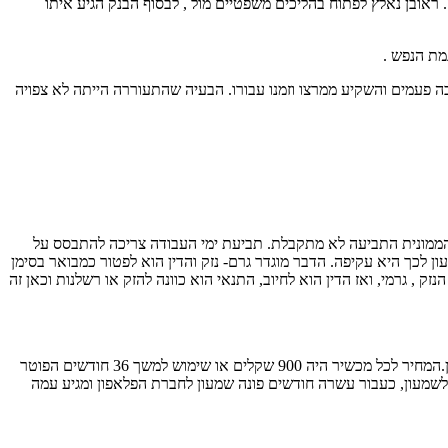
ראובן נאלץ לפתוח בהליכים משפטיים מול , לבסוף הבנק הגיע איתו
ר לראובן הרבה פעמים והשקיע ממרצו וזמנו עבורו. הבעיה שהתעוררה הייתה לא צפויה
ה הממונית התביעה לא מתקבלת. תביעת ימי העבודה צריכה להתבסס על
ון לכך היא עקיפה. הדבר מוגדר גרם- נזק והדין הוא לפטור כמבואר בסימן
 , גרמי, ואז הדין הוא לחיוב, התנאי הוא כוונה להזק או רשלנות וכאן זה
– שמעון רכש ארבעה מכשירי פלאפון עבור ראובן ובנוכחותו. לשמעון הייתה הטבה בחברת פלאפון והוא רצה להשתמש בה לטובת ראובן.המחיר לכל מכשיר היה 900 שקלים או שימוש למשך 36 חודשים הפוטר
מעון, כעבור עשרה חודשים פונה שמעון לחברת הפלאפון ומגיע עמה