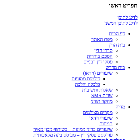
תפריט ראשי
לדלג לתוכן
לדלג לתוכן המשני
דף הבית
מפת האתר
בית הדין
סדרי הדין
הסכם בוררות
פסקי דין רבניים
בית מדרש
שיעורים (וידאו)
דילמות ממוניות
כלכלה והלכה
שאלות ותשובות
שו”ת SMS
מחקר תורני
מדיה
מקרים מצולמים
שיעורי וידאו
תמונות
שיעורים בדיני ממונות – בשיתוף מכון מאיר
פודקסט פסקי דין – מבוסס בינה מלאכותית