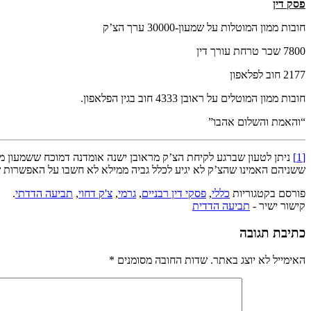
פסק דין
חובות ממון המוטלות על שמעון-30000 ערך הצ’ק
7800 שכר טרחת עורך דין
2177 חוב לפלאפון
חובות ממון המוטלים על ראובן 4333 חוב בגין הפלאפון.
“והאמת והשלום אהבו”
[1]
ניתן לטעון שברגע לקיחת הצ’ק מראובן ישנה אומדנה דמוכח ששמעון מתח
ששניהם האמינו שהצ’ק לא יגיע לכלל גביה ממילא לא חשבו על האפשרות ש
פורסם בקטגוריות
כללי
,
פסקי דין רבניים
,
גרמי
,
צ'ק דחוי
,
תביעה הדדתי
.
קישור ישיר -
תביעה הדדית
כתיבת תגובה
האימייל לא יוצג באתר.
שדות החובה מסומנים
*