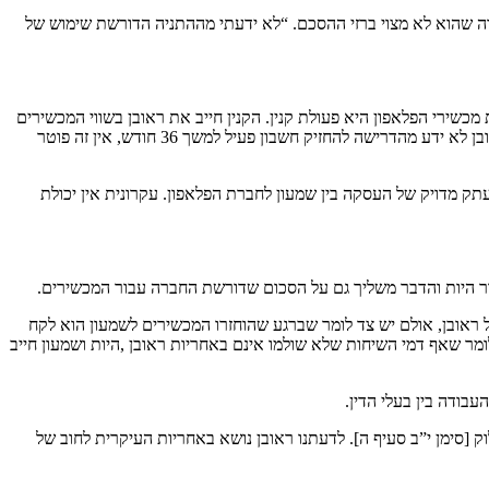
 לו שום קשר לחברת הפלאפון בוודאי לאור העובדה שהוא לא מצוי ברזי ההסכם. “לא ידעתי מההתניה הדורשת שימוש של
כשירי הפלאפון היא פעולת קנין. הקנין חייב את ראובן בשווי המכשירים
לפי התנאים של חברת הפלאפון. אם כן השעבוד הממוני של ראובן כולל את מחיר המכשירים ואת כל ההתחייבויות שהוטלו על שמעון. אף אם נניח שראובן לא ידע מהדרישה להחזיק חשבון פעיל למשך 36 חודש, אין זה פוטר
תק מדויק של העסקה בין שמעון לחברת הפלאפון. עקרונית אין יכולת
 היות והדבר משליך גם על הסכום שדורשת החברה עבור המכשירים.
 ראובן, אולם יש צד לומר שברגע שהוחזרו המכשירים לשמעון הוא לקח
מר שאף דמי השיחות שלא שולמו אינם באחריות ראובן ,היות ושמעון חייב
עבודה בין בעלי הדין.
ק [סימן י”ב סעיף ה]. לדעתנו ראובן נושא באחריות העיקרית לחוב של