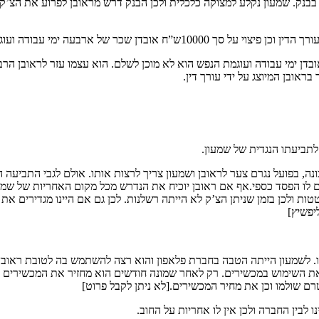
בנק. שמעון נקלע למצוקה כלכלית ולכן הבנק דרש מראובן לפרוע את הצ’ק. 
 שכר עורך הדין. לגבי אובדן ימי עבודה ועוגמת הנפש הוא לא מוכן לשלם. הוא עצמו עז
בראובן המיוצג על ידי עורך דין.
לתביעתו הנגדית של שמעון.
ונה, בפועל נגרם צער לראובן ושמעון צריך לרצות אותו. אולם לגבי התביע
נגרם לו הפסד כספי.אף אם ראובן יוכיח את הנדרש מכל מקום האחריות של שמע
לכן בזמן שניתן הצ’ק לא הייתה רשלנות. לכן גם אם היינו מגדירים את הנזק
ליפשיץ]
 השימוש במכשירים. רק לאחר שמונה חודשים הוא מחזיר את המכשירים לש
ו לבין החברה ולכן אין לו אחריות על החוב.