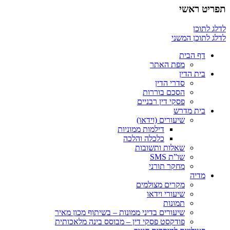
תפריט ראשי
לדלג לתוכן
לדלג לתוכן המשני
דף הבית
מפת האתר
בית הדין
סדרי הדין
הסכם בוררות
פסקי דין רבניים
בית מדרש
שיעורים (וידאו)
דילמות ממוניות
כלכלה והלכה
שאלות ותשובות
שו”ת SMS
מחקר תורני
מדיה
מקרים מצולמים
שיעורי וידאו
תמונות
שיעורים בדיני ממונות – בשיתוף מכון מאיר
פודקסט פסקי דין – מבוסס בינה מלאכותית