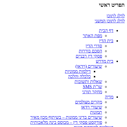
תפריט ראשי
לדלג לתוכן
לדלג לתוכן המשני
דף הבית
מפת האתר
בית הדין
סדרי הדין
הסכם בוררות
פסקי דין רבניים
בית מדרש
שיעורים (וידאו)
דילמות ממוניות
כלכלה והלכה
שאלות ותשובות
שו”ת SMS
מחקר תורני
מדיה
מקרים מצולמים
שיעורי וידאו
תמונות
שיעורים בדיני ממונות – בשיתוף מכון מאיר
פודקסט פסקי דין – מבוסס בינה מלאכותית