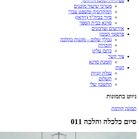
פעילויות למוסדות חינוך
מערכי שיעור מוכנים
דמוקרטיה ומשפט עברי
סיור בביה”ד (וידאו)
סדנא בבית הספר
אירועים ועדכונים
פרסומי המכון
גבולך שלום – מוגנות כהלכה
חוברות
כתבו עלינו
צור קשר
הזמנת סדנא
חנות
עגלת קניות
תשלום
החשבון שלי
ניווט בתמונות
תמונה קודמת
סיום כלכלה והלכה 011