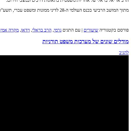
הרב אריאל בראלי על אחריות משפטית בתאונות דרכים ובמצבי חירום.
מתוך המושב הרביעי בכנס העולמי ה-28 לדיני ממונות ומשפט עברי, תשע”ט, בנושא “הקטל בדרכים – צורכי החיים, קדושת החיים והארץ”.
פורסם בקטגוריה
שיעורים
|
עם התגים
גרמי
,
הרב בראלי
,
וידאו
,
מקרה אמית
מודלים שונים של מערכות משפט תורניות
להגיב