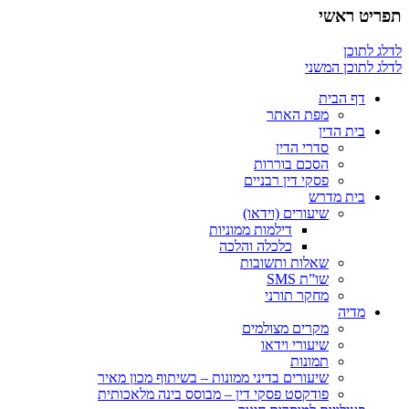
תפריט ראשי
לדלג לתוכן
לדלג לתוכן המשני
דף הבית
מפת האתר
בית הדין
סדרי הדין
הסכם בוררות
פסקי דין רבניים
בית מדרש
שיעורים (וידאו)
דילמות ממוניות
כלכלה והלכה
שאלות ותשובות
שו”ת SMS
מחקר תורני
מדיה
מקרים מצולמים
שיעורי וידאו
תמונות
שיעורים בדיני ממונות – בשיתוף מכון מאיר
פודקסט פסקי דין – מבוסס בינה מלאכותית