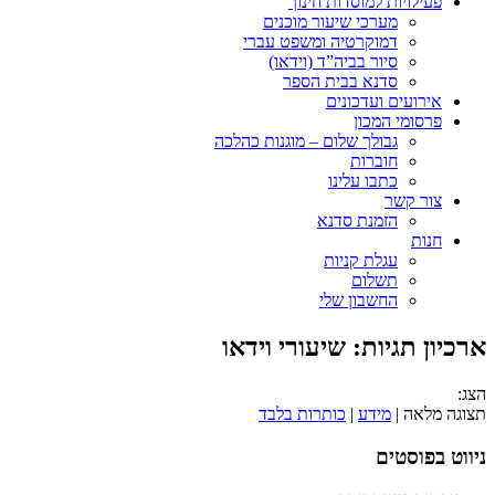
פעילויות למוסדות חינוך
מערכי שיעור מוכנים
דמוקרטיה ומשפט עברי
סיור בביה”ד (וידאו)
סדנא בבית הספר
אירועים ועדכונים
פרסומי המכון
גבולך שלום – מוגנות כהלכה
חוברות
כתבו עלינו
צור קשר
הזמנת סדנא
חנות
עגלת קניות
תשלום
החשבון שלי
ארכיון תגיות:
שיעורי וידאו
הצג:
תצוגה מלאה |
מידע
|
כותרות בלבד
ניווט בפוסטים