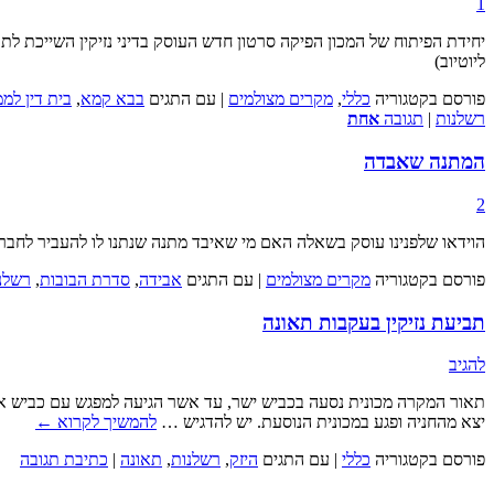
1
ליוטיוב)
פורסם בקטגוריה
כללי
,
מקרים מצולמים
|
עם התגים
בבא קמא
,
בית דין לממ
רשלנות
|
תגובה
אחת
המתנה שאבדה
2
הוידאו שלפנינו עוסק בשאלה האם מי שאיבד מתנה שנתנו לו להעביר לחבר,
פורסם בקטגוריה
מקרים מצולמים
|
עם התגים
אבידה
,
סדרת הבובות
,
רשלנ
תביעת נזיקין בעקבות תאונה
להגיב
תאור המקרה מכונית נסעה בכביש ישר, עד אשר הגיעה למפגש עם כביש אח
יצא מהחניה ופגע במכונית הנוסעת. יש להדגיש …
להמשיך לקרוא
←
פורסם בקטגוריה
כללי
|
עם התגים
היזק
,
רשלנות
,
תאונה
|
כתיבת תגובה