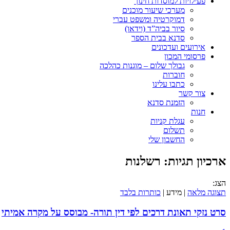
פעילויות למוסדות חינוך
מערכי שיעור מוכנים
דמוקרטיה ומשפט עברי
סיור בביה”ד (וידאו)
סדנא בבית הספר
אירועים ועדכונים
פרסומי המכון
גבולך שלום – מוגנות כהלכה
חוברות
כתבו עלינו
צור קשר
הזמנת סדנא
חנות
עגלת קניות
תשלום
החשבון שלי
ארכיון תגיות:
רשלנות
הצג:
תצוגה מלאה
| מידע |
כותרות בלבד
סרט נזקי תאונת דרכים לפי דין תורה- מבוסס על מקרה אמיתי