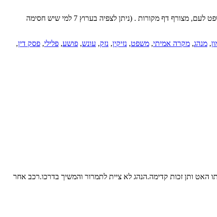
יחידת הפיתוח של המכון הפיקה סרטון חדש העוסק בדיני נזיקין השייכת לתאונת דרכים. בסרטון מוצגת הדילמה ופסק הדין שניתן בבית הדין של מכון משפט לעם, מצורף דף מקורות . (ניתן לצפיה בערוץ 7 למי שיש חסימה
ן
,
מנהג
,
מקרה אמיתי
,
משפט
,
נזיקין
,
נזק
,
עונש
,
פושע
,
פלילי
,
פסק דין
,
האט ותן זכות קדימה.הנהג לא ציית לתמרור והמשיך בדרכו.רכב אחר