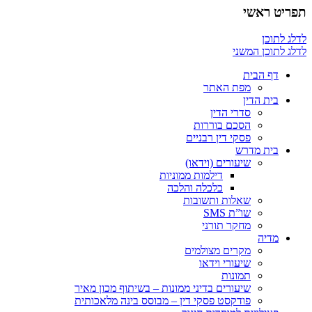
תפריט ראשי
לדלג לתוכן
לדלג לתוכן המשני
דף הבית
מפת האתר
בית הדין
סדרי הדין
הסכם בוררות
פסקי דין רבניים
בית מדרש
שיעורים (וידאו)
דילמות ממוניות
כלכלה והלכה
שאלות ותשובות
שו”ת SMS
מחקר תורני
מדיה
מקרים מצולמים
שיעורי וידאו
תמונות
שיעורים בדיני ממונות – בשיתוף מכון מאיר
פודקסט פסקי דין – מבוסס בינה מלאכותית