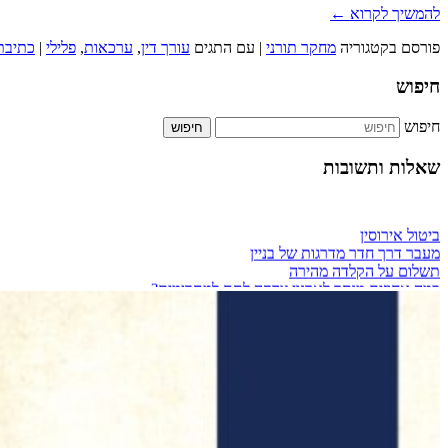
להמשיך לקרוא
←
פורסם בקטגוריה
מחקר תורני
|
עם התגים
עורך דין
,
ערכאות
,
פלילי
|
כתיבת
חיפוש
חיפוש
שאלות ותשובות
ביטול אירוסין
מעבר דרך חדר מדרגות של בניין
תשלום על הקלדה מהירה
כמה אחוזים מותר לארגון צדקה לתת למתרימים?
מזגן בבית שכור