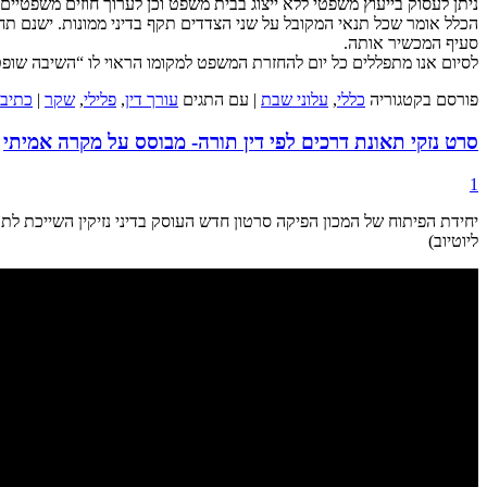
ניתן לעסוק בייעוץ משפטי ללא ייצוג בבית משפט וכן לערוך חוזים משפטיים
הכלל אומר שכל תנאי המקובל על שני הצדדים תקף בדיני ממונות. ישנם תח
סעיף המכשיר אותה.
לסיום אנו מתפללים כל יום להחזרת המשפט למקומו הראוי לו “השיבה שופטי
פורסם בקטגוריה
כללי
,
עלוני שבת
|
עם התגים
עורך דין
,
פלילי
,
שקר
|
כתיבת
סרט נזקי תאונת דרכים לפי דין תורה- מבוסס על מקרה אמיתי
1
יחידת הפיתוח של המכון הפיקה סרטון חדש העוסק בדיני נזיקין השייכת לת
ליוטיוב)