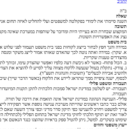
להגיב
ב”ה
שאלה
השנה סיימתי את לימודי בפקולטה למשפטים ועלי להחליט לאיזה תחום אני 
תשובה
המקצוע שבחרת הוא בעייתי היות ומדובר על שותפות במערכת שאינה מקבלת
נציג את האפשרויות השונות.
בית משפט
במידה והנך חפץ לבחור בייצוג לקוחות בפני בית משפט תעמוד לפני שלוש א
א. שקרן- במידה ואתה נוטה לכך שהאדם שאותו אמור לייצג משקר ומנסה לג
מהצדדים טענות שקריות.
ב. הכול פתוח- כאשר לא גיבשת דעה כלפיו ואפשר שהצדק עימו, זכותך לתת 
ג. צודק- נתקלת בעוול שנעשה ללקוח מצווה עליך לסייע לו להוציא את הצד
ולהשיב אבידה לבעלים” (תשובות והנהגות תשצ”ד).
לבסוף, ישנה ציפייה ממך שתדאג ליידע את הלקוח (כאשר הדבר שייך) שיכול
תעבורה ומשפט פלילי
תעבורה- יש לשלטון במדינת ישראל סמכות הלכתית לתקן תקנות המיועדות
תעבורה.
פלילי- הענישה הנהוגה במדינת ישראל אינה תואמת את דרכה של תורה.
אולם כבר כתבו ראשונים שהייתה מערכת ענישה נוספת אשר תפקידה לייצר 
צריך למשפט ויחויב להענישו כפי תיקון סדר מדיני וכפי צורך השעה שאם ל
לאור זאת יש תוקף הלכתי לחוקי מדינת ישראל בתחום הפלילי (לכתחילה הי
שימוש בשקרים. למשל, ניתן להטיל ספק בראיות שהוצגו כנגד הנאשם אך בנ
ייעוץ משפטי וחוזים