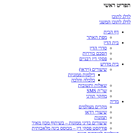
תפריט ראשי
לדלג לתוכן
לדלג לתוכן המשני
דף הבית
מפת האתר
בית הדין
סדרי הדין
הסכם בוררות
פסקי דין רבניים
בית מדרש
שיעורים (וידאו)
דילמות ממוניות
כלכלה והלכה
שאלות ותשובות
שו”ת SMS
מחקר תורני
מדיה
מקרים מצולמים
שיעורי וידאו
תמונות
שיעורים בדיני ממונות – בשיתוף מכון מאיר
פודקסט פסקי דין – מבוסס בינה מלאכותית