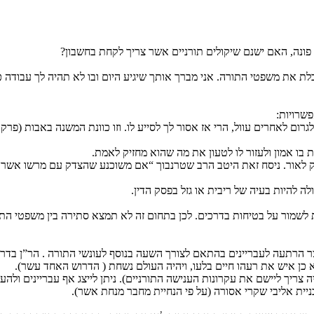
פונה, האם ישנם שיקולים תורניים אשר צריך לקחת בחשבון?
 את משפטי התורה. אני מברך אותך שיגיע היום ובו לא תהיה לך עבודה כי
פשרויות:
רום לאחרים עוול, הרי אז אסור לך לסייע לו. וזו כוונת המשנה באבות (פ
בו אמון ולעזור לו לטעון את מה שהוא מחזיק לאמת.
ק לאור. ניסח זאת היטב הרב שטרנבוך “אם משוכנע שהצדק עם מרשו אשר אינ
ה להיות בעיה של ריבית או גזל בפסק הדין.
 לשמור על בטיחות בדרכים. לכן בתחום זה לא תמצא סתירה בין משפטי הת
הרתעה לעבריינים בהתאם לצורך השעה בנוסף לעונשי התורה . הר”ן בדרשו
א כן איש את רעהו חיים בלעו, ויהיה העולם נשחת ( הדרוש האחד עשר).
ה צריך ליישם את עקרונות הענישה התורניים). ניתן לייצג אף עבריינים 
יית אליבי שקרי אסורה (על פי הנחיית מחבר מנחת אשר).