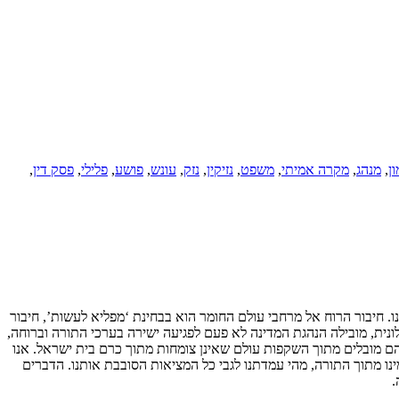
ן
,
מנהג
,
מקרה אמיתי
,
משפט
,
נזיקין
,
נזק
,
עונש
,
פושע
,
פלילי
,
פסק דין
,
. חיבור הרוח אל מרחבי עולם החומר הוא בבחינת ‘מפליא לעשות’, חיבור
ונית, מובילה הנהגת המדינה לא פעם לפגיעה ישירה בערכי התורה וברוחה,
הם מובלים מתוך השקפות עולם שאינן צומחות מתוך כרם בית ישראל. אנו
נו מתוך התורה, מהי עמדתנו לגבי כל המציאות הסובבת אותנו. הדברים
.