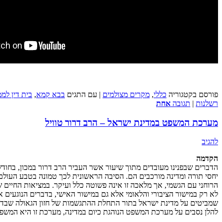
פורסם בקטגוריה
כללי
,
מקרים מצולמים
|
עם התגים
בבא קמא
,
בית דין לממ
רשלנות
|
תגובה
אחת
מערכת המשפט במדינת ישראל – הרב דרור טוויל
להגיב
הקדמה
הדברים שבפנינו מעובדים מתוך שיעור אשר העביר הרב דרור במכון, בחודש
יחסי תורה ומדינה מורכבים הם. הסיבה הראשונית לכך טמונה בטבע העולם, 
הרוחני עם הגשמי, אך מלאכה זו אינה פשוטה כלל ועיקר. במציאות החיים ש
לא רק במישור הציבורי והלאומי אלא גם במישור האישי, בדברים הנוגעים 
שמביטים על מדינת ישראל בתור התחלת ההתגשמות של חזון הגאולה שבדברי 
להלן נסבים על מערכת המשפט הנוהגת כיום במדינה, מערכת זו היא המשפי