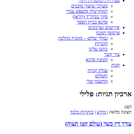
פעילויות למוסדות חינוך
מערכי שיעור מוכנים
דמוקרטיה ומשפט עברי
סיור בביה”ד (וידאו)
סדנא בבית הספר
אירועים ועדכונים
פרסומי המכון
גבולך שלום – מוגנות כהלכה
חוברות
כתבו עלינו
צור קשר
הזמנת סדנא
חנות
עגלת קניות
תשלום
החשבון שלי
ארכיון תגיות:
פלילי
הצג:
תצוגה מלאה |
מידע
|
כותרות בלבד
עורך דין כשר (עולם קטן תצוה)