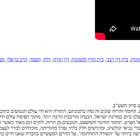
ונות
,
בית דין רבני
,
בית הדין לממונות
,
דין תורה
,
דלק
,
הפסד
,
הרב בראלי
,
ממו
 סיוון תשע”ב.
החומר והרוח שונים זה מזה בתכונתם. התורה היא חיי עולם הנטועים בתוכנו
לנו כיום במדינת ישראל, הבעיה מורכבת הרבה יותר. מתוך תפיסת עולם חיל
אל הפרט. תחומי החינוך והמשפט, הנובעים מן הרוח, לוקים הם מאוד כאשר 
נביאי קודשינו, ומרגישים חלק בלתי נפרד מהווייתה, מוכרחים לברר לעצמי
עה ביותר על ‘השורה התחתונה’, על החיים המעשיים בחברה שאנו חיים בה