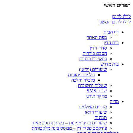
תפריט ראשי
לדלג לתוכן
לדלג לתוכן המשני
דף הבית
מפת האתר
בית הדין
סדרי הדין
הסכם בוררות
פסקי דין רבניים
בית מדרש
שיעורים (וידאו)
דילמות ממוניות
כלכלה והלכה
שאלות ותשובות
שו”ת SMS
מחקר תורני
מדיה
מקרים מצולמים
שיעורי וידאו
תמונות
שיעורים בדיני ממונות – בשיתוף מכון מאיר
פודקסט פסקי דין – מבוסס בינה מלאכותית