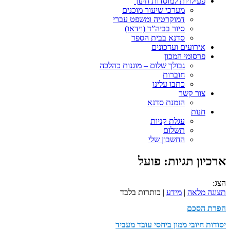
פעילויות למוסדות חינוך
מערכי שיעור מוכנים
דמוקרטיה ומשפט עברי
סיור בביה”ד (וידאו)
סדנא בבית הספר
אירועים ועדכונים
פרסומי המכון
גבולך שלום – מוגנות כהלכה
חוברות
כתבו עלינו
צור קשר
הזמנת סדנא
חנות
עגלת קניות
תשלום
החשבון שלי
ארכיון תגיות:
פועל
הצג:
תצוגה מלאה
|
מידע
| כותרות בלבד
הפרת הסכם
יסודות חיובי ממון ביחסי עובד מעביד