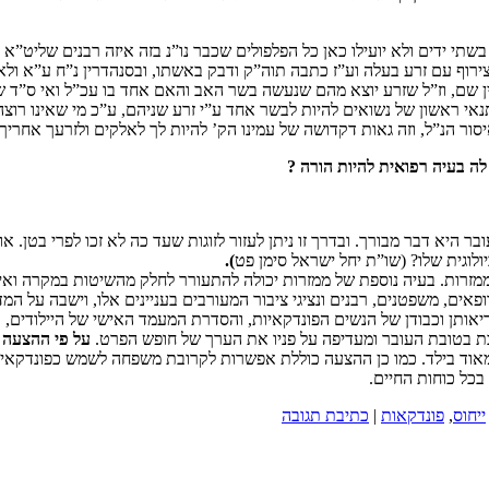
י ידים ולא יועילו כאן כל הפלפולים שכבר נו”נ בזה איזה רבנים שליט”א ב
ירוף עם זרע בעלה וע”ז כתבה תוה”ק ודבק באשתו, ובסנהדרין נ”ח ע”א ולא ב
ין שם, וז”ל שזרע יוצא מהם שנעשה בשר האב והאם אחד בו עכ”ל ואי ס”ד
י ראשון של נשואים להיות לבשר אחד ע”י זרע שניהם, ע”כ מי שאינו רוצה 
ור הנ”ל, וזה גאות דקדושה של עמינו הק’ להיות לך לאלקים ולזרעך אחריך
ה בעיה רפואית להיות הורה ?
 היא דבר מבורך. ובדרך זו ניתן לעזור לזוגות שעד כה לא זכו לפרי בטן.
וגית שלו? (שו”ת יחל ישראל סימן פט
).
של ממזרות. בעיה נוספת של ממזרות יכולה להתעורר לחלק מהשיטות במקרה ו
פאים, משפטנים, רבנים ונציגי ציבור המעורבים בעניינים אלו, וישבה על 
אותן וכבודן של הנשים הפונדקאיות, והסדרת המעמד האישי של היילודים, ב
 בטובת העובר ומעדיפה על פניו את הערך של חופש הפרט.
על פי ההצעה ה
אוד בילד. כמו כן ההצעה כוללת אפשרות לקרובת משפחה לשמש כפונדקאית 
בכל כוחות החיים.
ייחוס
,
פונדקאות
|
כתיבת תגובה