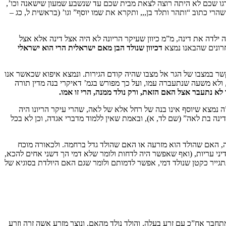
כשהרגו שכם לא היתה רוצה לצאת מבית שכם עד שנשבע שמעון שישאנה וכו’,
הרי כתוב “ותהר ותלד בן,,, ותקרא את שמו יוסף” וגו’ (בראשית ל, כג –
לדה את דינה, מ”מ כיוון שעיקר הריונה לא היה אצל דינה אלא אצל
חרונים שהבאנו נמצא
דכיוון שנולד הבן מאם ישראלית הרי הוא ישראלי
שר במצבו של הגר אל מצבו שהיה קודם הגירות. ונמצא איפוא שכאשר אנו
, ולא משעה שנתעברה עמו, ועל כך מפורש בגמ’ דאיקרי בנה מדין תורה
א נתעבר אצל האם הזאת, ורק נולד ממנה, הרי זו אמו.
 נמצא שיוסף אינו בנה של רחל אלא של לאה, שהרי עיקר הריונו היה
דינה בת לאה” (שם לד, א), ובאמת שאין ללמוד מדברי אגדה, וכן לא בכל
ה, האם שהולד הוא מזרעה או האם שהולד גדל ברחמה. ולכאורה מוכח
יני עריות, (ואף שאפשר היה לדחות ולומר שלא דמי הך דשני אחים להכא,
תגייר כקטן שנולד דמי, אפשר לדמותם ולומר שגם האם היולדת בסוגיא של
חבר אח”כ עם זרע בעלה, והולד נולד מהאם, ונוצר מזרע אשה זרה וזרע