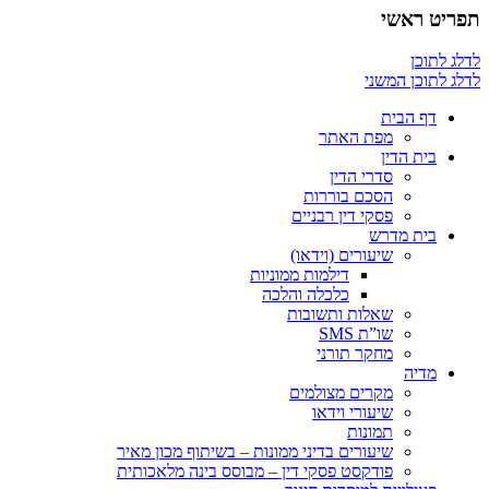
תפריט ראשי
לדלג לתוכן
לדלג לתוכן המשני
דף הבית
מפת האתר
בית הדין
סדרי הדין
הסכם בוררות
פסקי דין רבניים
בית מדרש
שיעורים (וידאו)
דילמות ממוניות
כלכלה והלכה
שאלות ותשובות
שו”ת SMS
מחקר תורני
מדיה
מקרים מצולמים
שיעורי וידאו
תמונות
שיעורים בדיני ממונות – בשיתוף מכון מאיר
פודקסט פסקי דין – מבוסס בינה מלאכותית