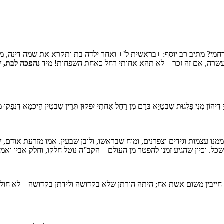
י רחמי? מתיב רב יוסף: +בראשית ל’+ ואחר ילדה בת ותקרא את שמה דינה, 
עשרה, אם זה זכר – לא תהא אחותי רחל כאחת השפחות! מיד
נהפכה לבת,
שנ
דִיהוֹן מִנִי פַּלְגוּת שִׁבְטַיָא בְּרַם מִן רָחֵל אַחֲתִי יִפְקוּן תְּרֵין שִׁבְטִין הֵיכְמָא דִנְפָקו
ממנו עצמות וגידים וצפרנים, ומוח שבראשו, ולובן שבעין. אמו מזרעת אודם, 
השכל. וכיון שהגיע זמנו להפטר מן העולם – הקב”ה נוטל חלקו, וחלק אביו ואמו
ין חייבין משום אשת אח; היתה הורתן שלא בקדושה ולידתן בקדושה – לא חולצ