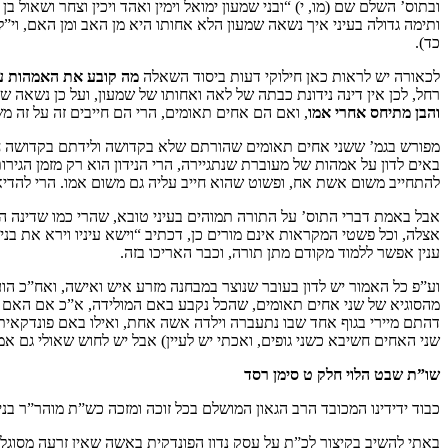
ובתוס’ השלם שם (מו, י) “ובני שמעון ימואל וימין ואהד ויכין וצחר ושאו
ותימה גדולה בעיני איך נשאה שמעון הלא אחותו היא מן האב ומן האם, וי”ל 
כד).
לכאורה יש לראות כאן חילוקי דעות ביסוד השאלה
מה קובע את האמהות על
רחל, לכן אין דינה נידונת כבתה של לאה ואחותו של שמעון, ועל כן נשאה 
והבן מתיחס אחרי אמו
, ואם הם אחים תאומים, הרי הם חייבים זה על זה מ
מפורש בגמ’ ששני אחים תאומים שהורתם שלא בקדושה ולידתם בקדושה חייב
באים לדון על אמהות של מעוברת שנתגיירה, הרי הנידון הוא רק מזמן הגיר
להתחייב משום אשת אח, ופשוט שהוא חייב עליה גם משום אמו. הרי להד
אבל באמת דברי התוס’ על התורה תמוהים בעיני טובא, שהרי כמו שדינה הי
אצלה, וכל פשטי המקראות אינם מורים כן, דכתיב “וישא עיניו וירא את בני
ענין אפשר ללמוד מקודם מתן תורה, וכבר האריכו בזה.
וע”פ כל האמור יש לדון בעובר שנוצר במבחנה מזרע איש ואישה, ואח”כ ה
מהסוגיא של שני אחים תאומים, שהכל נקבע באם המולידה, א”כ אם האם המו
דהתם מיירי בגוף אחד שבו נתעברה וילדה אשה אחת, ואילו באם פונדקאית 
שני האחים חשיבא כשני גופים, ואכתי יש לעיין) אבל יש לחוש שאולי גם אמו
שו”ת שבט הלוי חלק ט סימן רסד
כבוד ידידינו המכובד הרב הגאון המושלם בכל זוכה ומזכה כש”ת מוהר”ר בני
באתי להשיב בקיצור לכ”ת על עסק נדון הפונדקית באשה שאין זרעה מסוגל 