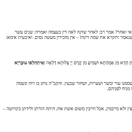
מאי ואחר? אמר רב: לאחר שדנה לאה דין בעצמה ואמרה: שנים עשר
אמר ותקרא את שמה דינה! – אין מזכירין מעשה נסים. ואיבעית אימא:
ּ מִן חָדָא מִן אַמְהָתָא וּשְׁמִיעַ מִן קֳדָם יְיָ צְלוּתָא דְלֵאָה ו
ְאִיתְחַלְפוּ עוּבָּרַיָא
שממנו עור ובשר ושערות, ושחור שבעין. והקב”ה נותן בו רוח ונשמה
 מניח לפניהם.
ין ולא מייבמין, אבל חייבין משום אשת אח; היתה הורתן ולידתן בקדושה –