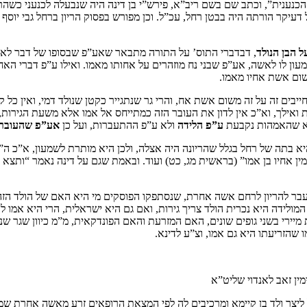
ל בן הכנענית”, וכתב שם בשם ריב”א, פירש”י בן דינה היה שנבעלה לכנעני 
דעיקר הורתה היה בבטן רחל, עכ”ל. וכן מפורש בפסוק הריון ברחל גבי יוסף ש
 הבן הנולד
, דבדברי התוס’ על התורה מתבאר שאע”פ שבסופו של דבר לאה י
שמעון לו לאשה, אע”פ שבני נח מוזהרים על אחותו מאמו. ואילו ע”פ דברי הא
שום אשת אחיו מאמו.
ים זה על זה משום אשת אח, והרי גר שנתגייר כקטן שנולד דמי, ואין כל ק
ות ואילך, וא”כ אין לדון את העובר הזה כמתייחס אל אמו אלא משעת הגירות
יא שהאמהות נקבעת
ע”פ הלידה
ולא ע”פ ההתעברות, ועל כן
אע”פ שהעובר ל
א בתה של רחל בגלל שהריונה היה אצלה, ולכן היא מותרת לשמעון, א”כ ה”ה
מין אחיו בן אמו” (בראשית מג, כט) ועוד. ובאמת שגם על דינה נאמר “ותצא 
ועבר להריון לרחם אשה אחרת, שנסתפקו הפוסקים מי היא האם של הולד הז
לידה היא נכרית הולד צריך גירות, ואם גם היא ישראלית, הרי היא אמו לד
מיירי בשני גופים שונים, האם המזרעת והאם הפונדקאית, מ”מ כיוון שגר שנ
 שהזריעתו היא גם אמו, וצ”ע לדינא.
מין זאב לאנדוי שליט”א
ליצר ולד בן קיימא ומרכיבים לה לפי המצאת הרופאים זרע מאשה אחרת שמת