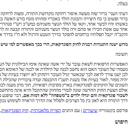
בעלה.
דעתי העני’ ברור שזה מעשה איסור רחוקה מקדושת התורה, ומצוה לרחקה בשת
ברור ופשוט כי כח היצירה ותכונת הולד באבריו ומהותו מונח בזרע האשה בצ
באשתו והיו לבשר אחד, וקאי על הולד הנוצר משניהם כמש”כ רש”י סנהדר
אחד עם אשת חבירו או סתם זרה בולד הנוצר משניהם והתורה קבעה זה לתנא
והקב”ה יקבל תפלותיו ברחמים להפקד בדרך הטבע והרגיל ולא ח”ו בדרך איס
מדוע ישנה התנגדות רבנית לחוק הפונדקאות, הרי בכך מאפשרים למי שיש ל
תשובה
האפשרות הרפואית לשאת עובר על ידי אשה שאינה אימו הביולוגית של העובר
מעמדו של העובר האם הוא נחשב לבנה של היולדת או לבנה של האימא הביול
לכן ישנו צורך לדאוג לכך שכאשר יגדל העובר ויתחתן לא ייווצרו בעיות 
יהיה ממזר. לאור בעיות אלו בשנת תשנ”ו התכנסה ועדה ציבורית שהכילה רו
השונים של הזקוקים לפונדקאות בארץ מסיבות רפואיות, תוך מתן מענה לברי
אולם הצעת החוק החדשה שונה לגמרי מהחוק שהתקבל והיא אינה מתחשבת
לשכור פונדקאית והם יגדלו ילדים ב”משפחה” ללא דמות אם,
דבר שיפגע מ
דרך התורה היא לאזן בין כל הצרכים ולסלול את הדרך הראויה לשימוש נכון 
פורסם בקטגוריה
שיעורים
|
עם התגים
הפריה מלאכותית
,
חוק הפונדקאות
,
חיפוש