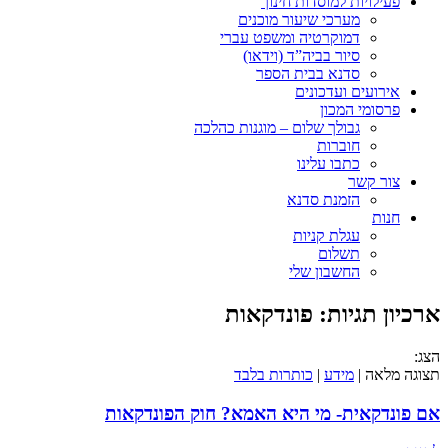
פעילויות למוסדות חינוך
מערכי שיעור מוכנים
דמוקרטיה ומשפט עברי
סיור בביה”ד (וידאו)
סדנא בבית הספר
אירועים ועדכונים
פרסומי המכון
גבולך שלום – מוגנות כהלכה
חוברות
כתבו עלינו
צור קשר
הזמנת סדנא
חנות
עגלת קניות
תשלום
החשבון שלי
ארכיון תגיות:
פונדקאות
הצג:
תצוגה מלאה |
מידע
|
כותרות בלבד
אם פונדקאית- מי היא האמא? חוק הפונדקאות