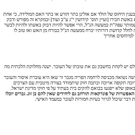
ענין היחוס של הולד אם אזלינן בתר הזרע או בתר האם המולידה, כי אחת
אשת חבירו [ועיין תוס’ קידושין י”ג ע”ב ועוד] ובמקרא זה מפורש ודבק
 שמותר עפה”ת כמעשה הנ”ל, הרי אפשר להיות דבוק באשתו ולהיות לבשר
לחלל קדושת דורותיו יברח ממעשה הנ”ל כבורח מן האש ואז טוב לו
 למיוחסים אחריך
 אולם יש לקחת בחשבון גם את טובתו של העובר. ישנה מחלוקת הלכתית מה
אישה נשואה מכניסה לרחמה הפריה מגבר זר שאז היא עוברת איסור והעובר
המדוכה תקופה ארוכה וכתבה חוק שיתמודד בצורה מיטבית עם הצרכים
אופן שלא ייפגעו בבואם להקים בית בעתיד על פי חוקי מדינת ישראל.
אפשרות של פונדקאות תורחב גם ליחידים שאין להם בן זוג. גברים יוכלו
דבר שיכול לגרור בעיות חמורות לעובר במעמד האישי.