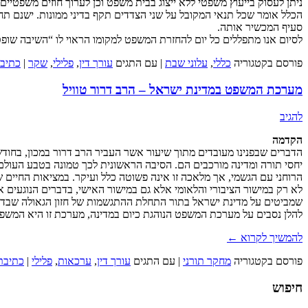
ניתן לעסוק בייעוץ משפטי ללא ייצוג בבית משפט וכן לערוך חוזים משפטיים
הכלל אומר שכל תנאי המקובל על שני הצדדים תקף בדיני ממונות. ישנם תח
סעיף המכשיר אותה.
לסיום אנו מתפללים כל יום להחזרת המשפט למקומו הראוי לו “השיבה שופטי
פורסם בקטגוריה
כללי
,
עלוני שבת
|
עם התגים
עורך דין
,
פלילי
,
שקר
|
כתיבת
מערכת המשפט במדינת ישראל – הרב דרור טוויל
להגיב
הקדמה
הדברים שבפנינו מעובדים מתוך שיעור אשר העביר הרב דרור במכון, בחודש
יחסי תורה ומדינה מורכבים הם. הסיבה הראשונית לכך טמונה בטבע העולם, 
הרוחני עם הגשמי, אך מלאכה זו אינה פשוטה כלל ועיקר. במציאות החיים ש
לא רק במישור הציבורי והלאומי אלא גם במישור האישי, בדברים הנוגעים 
שמביטים על מדינת ישראל בתור התחלת ההתגשמות של חזון הגאולה שבדברי 
להלן נסבים על מערכת המשפט הנוהגת כיום במדינה, מערכת זו היא המשפי
להמשיך לקרוא
←
פורסם בקטגוריה
מחקר תורני
|
עם התגים
עורך דין
,
ערכאות
,
פלילי
|
כתיבת
חיפוש