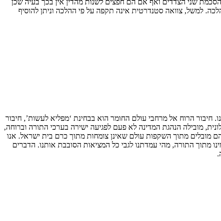
ם בהסכמת שני הצדדים ואף אם הם חפצים לשנות מהדין אין בכך בעיה שכן
כה. למשל, צוואה סטנדרטית אינה תקפה על פי ההלכה וניתן להוסיף
. חיבור הרוח אל מרחבי עולם החומר הוא בבחינת ‘מפליא לעשות’, חיבור
ונית, מובילה הנהגת המדינה לא פעם לפגיעה ישירה בערכי התורה וברוחה,
הם מובלים מתוך השקפות עולם שאינן צומחות מתוך כרם בית ישראל. אנו
נו מתוך התורה, מהי עמדתנו לגבי כל המציאות הסובבת אותנו. הדברים
.