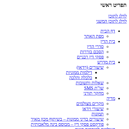
תפריט ראשי
לדלג לתוכן
לדלג לתוכן המשני
דף הבית
מפת האתר
בית הדין
סדרי הדין
הסכם בוררות
פסקי דין רבניים
בית מדרש
שיעורים (וידאו)
דילמות ממוניות
כלכלה והלכה
שאלות ותשובות
שו”ת SMS
מחקר תורני
מדיה
מקרים מצולמים
שיעורי וידאו
תמונות
שיעורים בדיני ממונות – בשיתוף מכון מאיר
פודקסט פסקי דין – מבוסס בינה מלאכותית