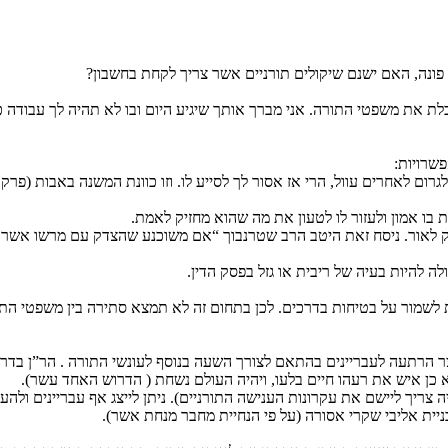
פונה, האם ישנם שיקולים תורניים אשר צריך לקחת בחשבון?
 את משפטי התורה. אני מברך אותך שיגיע היום ובו לא תהיה לך עבודה כי
פשרויות:
רום לאחרים עוול, הרי אז אסור לך לסייע לו. וזו כוונת המשנה באבות (פ
בו אמון ולעזור לו לטעון את מה שהוא מחזיק לאמת.
ק לאור. ניסח זאת היטב הרב שטרנבוך “אם משוכנע שהצדק עם מרשו אשר אינ
ה להיות בעיה של ריבית או גזל בפסק הדין.
 לשמור על בטיחות בדרכים. לכן בתחום זה לא תמצא סתירה בין משפטי הת
הרתעה לעבריינים בהתאם לצורך השעה בנוסף לעונשי התורה . הר”ן בדרשו
א כן איש את רעהו חיים בלעו, ויהיה העולם נשחת ( הדרוש האחד עשר).
ה צריך ליישם את עקרונות הענישה התורניים). ניתן לייצג אף עבריינים 
יית אליבי שקרי אסורה (על פי הנחיית מחבר מנחת אשר).