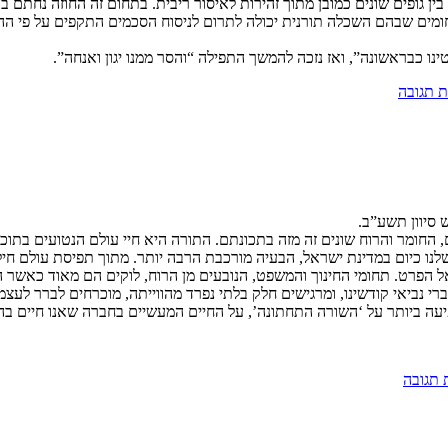
 בין גופים שונים כמובן מתוך זהירות לאיסור ריבית. בתחום זה החוזה נחת
ומים שבהם השכלה תורנית יכולה לתרום לניסוח הסכמים התקפים על פי ההל
נו כבראשונה”, ואז נזכה להמשך התפילה “והסר ממנו יגון ואנחה”.
 תגובה
 סיוון תשע”ב.
החומר והרוח שונים זה מזה בתכונתם. התורה היא חיי עולם הנטועים בתוכנו
לנו כיום במדינת ישראל, הבעיה מורכבת הרבה יותר. מתוך תפיסת עולם חיל
אל הפרט. תחומי החינוך והמשפט, הנובעים מן הרוח, לוקים הם מאוד כאשר 
נביאי קודשינו, ומרגישים חלק בלתי נפרד מהווייתה, מוכרחים לברר לעצמי
עה ביותר על ‘השורה התחתונה’, על החיים המעשיים בחברה שאנו חיים בה
 תגובה