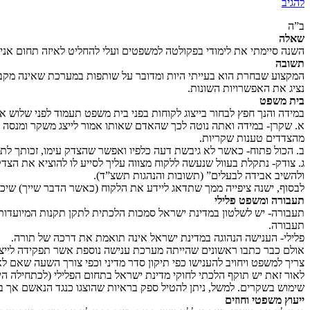
להגיב
ב”ה
שאלה
השנה סיימתי את לימודי בפקולטה למשפטים ועלי להחליט לאיזה תחום אני 
תשובה
המקצוע שבחרת הוא בעייתי היות ומדובר על שותפות במערכת שאינה מקבלת
נציג את האפשרויות השונות.
בית משפט
במידה והנך חפץ לבחור בייצוג לקוחות בפני בית משפט תעמוד לפני שלוש א
א. שקרן- במידה ואתה נוטה לכך שהאדם שאותו אמור לייצג משקר ומנסה לג
מהצדדים טענות שקריות.
ב. הכול פתוח- כאשר לא גיבשת דעה כלפיו ואפשר שהצדק עימו, זכותך לתת 
ג. צודק- נתקלת בעוול שנעשה ללקוח מצווה עליך לסייע לו להוציא את הצד
ולהשיב אבידה לבעלים” (תשובות והנהגות תשצ”ד).
לבסוף, ישנה ציפייה ממך שתדאג ליידע את הלקוח (כאשר הדבר שייך) שיכול
תעבורה ומשפט פלילי
תעבורה- יש לשלטון במדינת ישראל סמכות הלכתית לתקן תקנות המיועדות
תעבורה.
פלילי- הענישה הנהוגה במדינת ישראל אינה תואמת את דרכה של תורה.
אולם כבר כתבו ראשונים שהייתה מערכת ענישה נוספת אשר תפקידה לייצר 
צריך למשפט ויחויב להענישו כפי תיקון סדר מדיני וכפי צורך השעה שאם ל
לאור זאת יש תוקף הלכתי לחוקי מדינת ישראל בתחום הפלילי (לכתחילה הי
שימוש בשקרים. למשל, ניתן להטיל ספק בראיות שהוצגו כנגד הנאשם אך בנ
ייעוץ משפטי וחוזים