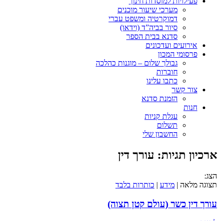
פעילויות למוסדות חינוך
מערכי שיעור מוכנים
דמוקרטיה ומשפט עברי
סיור בביה”ד (וידאו)
סדנא בבית הספר
אירועים ועדכונים
פרסומי המכון
גבולך שלום – מוגנות כהלכה
חוברות
כתבו עלינו
צור קשר
הזמנת סדנא
חנות
עגלת קניות
תשלום
החשבון שלי
ארכיון תגיות:
עורך דין
הצג:
תצוגה מלאה |
מידע
|
כותרות בלבד
עורך דין כשר (עולם קטן תצוה)