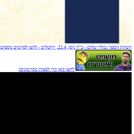
השקת הספר גבולך שלום - כ"ד ניסן, 22.4, ירושלים - לחצו לפרטים נוספים!
לחצו כאן כדי לצפות בסרטונים!