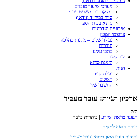
פעילויות למוסדות חינוך
מערכי שיעור מוכנים
דמוקרטיה ומשפט עברי
סיור בביה”ד (וידאו)
סדנא בבית הספר
אירועים ועדכונים
פרסומי המכון
גבולך שלום – מוגנות כהלכה
חוברות
כתבו עלינו
צור קשר
הזמנת סדנא
חנות
עגלת קניות
תשלום
החשבון שלי
ארכיון תגיות:
עובד מעביד
הצג:
תצוגה מלאה
|
מידע
| כותרות בלבד
טובת הנאה לפקיד
יסודות חיובי ממון ביחסי עובד מעביד