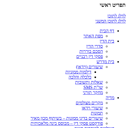
תפריט ראשי
לדלג לתוכן
לדלג לתוכן המשני
דף הבית
מפת האתר
בית הדין
סדרי הדין
הסכם בוררות
פסקי דין רבניים
בית מדרש
שיעורים (וידאו)
דילמות ממוניות
כלכלה והלכה
שאלות ותשובות
שו”ת SMS
מחקר תורני
מדיה
מקרים מצולמים
שיעורי וידאו
תמונות
שיעורים בדיני ממונות – בשיתוף מכון מאיר
פודקסט פסקי דין – מבוסס בינה מלאכותית