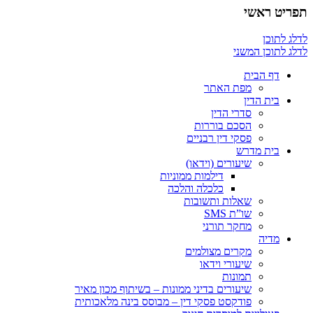
תפריט ראשי
לדלג לתוכן
לדלג לתוכן המשני
דף הבית
מפת האתר
בית הדין
סדרי הדין
הסכם בוררות
פסקי דין רבניים
בית מדרש
שיעורים (וידאו)
דילמות ממוניות
כלכלה והלכה
שאלות ותשובות
שו”ת SMS
מחקר תורני
מדיה
מקרים מצולמים
שיעורי וידאו
תמונות
שיעורים בדיני ממונות – בשיתוף מכון מאיר
פודקסט פסקי דין – מבוסס בינה מלאכותית