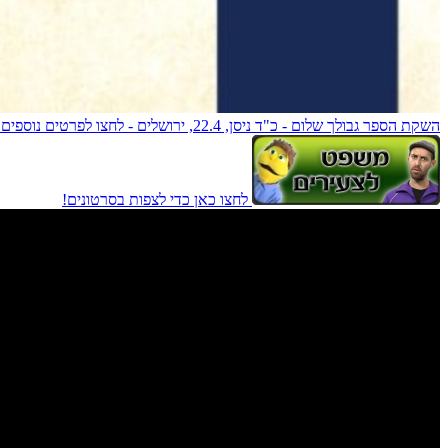
השקת הספר גבולך שלום - כ"ד ניסן, 22.4, ירושלים - לחצו לפרטים נוספים!
לחצו כאן כדי לצפות בסרטונים!