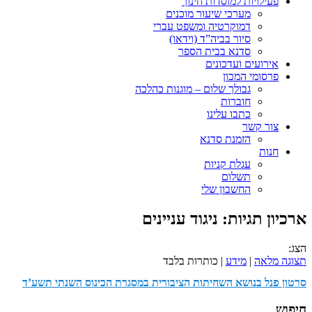
פעילויות למוסדות חינוך
מערכי שיעור מוכנים
דמוקרטיה ומשפט עברי
סיור בביה”ד (וידאו)
סדנא בבית הספר
אירועים ועדכונים
פרסומי המכון
גבולך שלום – מוגנות כהלכה
חוברות
כתבו עלינו
צור קשר
הזמנת סדנא
חנות
עגלת קניות
תשלום
החשבון שלי
ארכיון תגיות:
ניגוד עניינים
הצג:
תצוגה מלאה
|
מידע
| כותרות בלבד
סרטון פנל בנושא השחיתות הציבורית במסגרת הכינוס השנתי תשע’ד
חיפוש