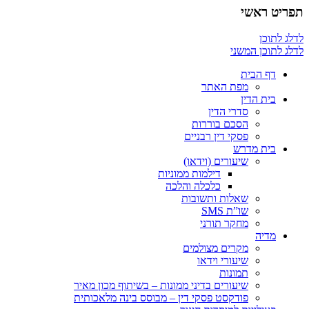
תפריט ראשי
לדלג לתוכן
לדלג לתוכן המשני
דף הבית
מפת האתר
בית הדין
סדרי הדין
הסכם בוררות
פסקי דין רבניים
בית מדרש
שיעורים (וידאו)
דילמות ממוניות
כלכלה והלכה
שאלות ותשובות
שו”ת SMS
מחקר תורני
מדיה
מקרים מצולמים
שיעורי וידאו
תמונות
שיעורים בדיני ממונות – בשיתוף מכון מאיר
פודקסט פסקי דין – מבוסס בינה מלאכותית