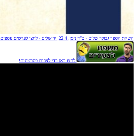
השקת הספר גבולך שלום - כ"ד ניסן, 22.4, ירושלים - לחצו לפרטים נוספים!
לחצו כאן כדי לצפות בסרטונים!