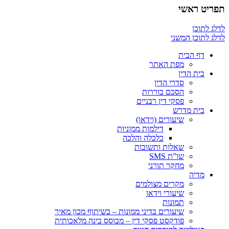
תפריט ראשי
לדלג לתוכן
לדלג לתוכן המשני
דף הבית
מפת האתר
בית הדין
סדרי הדין
הסכם בוררות
פסקי דין רבניים
בית מדרש
שיעורים (וידאו)
דילמות ממוניות
כלכלה והלכה
שאלות ותשובות
שו”ת SMS
מחקר תורני
מדיה
מקרים מצולמים
שיעורי וידאו
תמונות
שיעורים בדיני ממונות – בשיתוף מכון מאיר
פודקסט פסקי דין – מבוסס בינה מלאכותית