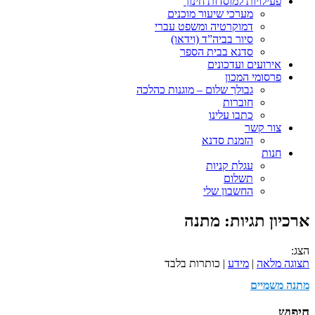
פעילויות למוסדות חינוך
מערכי שיעור מוכנים
דמוקרטיה ומשפט עברי
סיור בביה”ד (וידאו)
סדנא בבית הספר
אירועים ועדכונים
פרסומי המכון
גבולך שלום – מוגנות כהלכה
חוברות
כתבו עלינו
צור קשר
הזמנת סדנא
חנות
עגלת קניות
תשלום
החשבון שלי
ארכיון תגיות:
מתנה
הצג:
תצוגה מלאה
|
מידע
| כותרות בלבד
מתנה משמיים
חיפוש