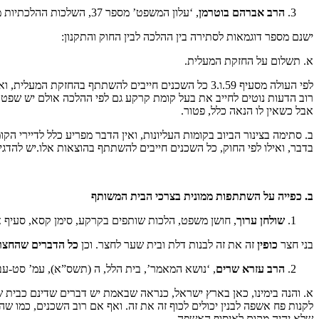
הרב אברהם בוטרמן
, ‘עלון המשפט’ מספר 37, השלכות ההלכתיות מחוק בתים משותפים
ישנם מספר דוגמאות לסתירה בין ההלכה לבין החוק והתקנון:
א. תשלום על החזקת המעלית.
לפי העולה מסעיף 59.ו.3 כל השכנים חייבים להשתתף ב
אבל כשאין לו הנאה כלל, פטור.
ב. סתימה בצינור הביוב בקומות העליונות, ואין הדבר מפריע כלל לדיירי ה
בדבר, ואילו לפי החוק, כל השכנים חייבים להשתתף בהוצאות אלו.יש להדגי
ב. כפייה על השתתפות ממונית בצרכי הבית המשותף
שולחן ערוך
, חושן משפט, הלכות שותפים בקרקע, סימן קסא, סעיף 
בני חצר
כופין
זה את זה לבנות דלת ובית שער לחצר. וכן
כל הדברים שהחצר 
הרב עזרא שרים
, ‘נושא המאמר’, בית הלל, ה (תשס”א), עמ’ סט-עב
א. והנה בימינו, כאן בארץ ישראל, כנראה שבאמת יש דברים שדינם כבית ש
לקנות פח אשפה לבנין יכולים לכוף זה את זה. ואף אם רוב השכנים, כמו שהב
שלא יהיה מקום לאיסוף האשפה.