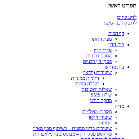
תפריט ראשי
לדלג לתוכן
לדלג לתוכן המשני
דף הבית
מפת האתר
בית הדין
סדרי הדין
הסכם בוררות
פסקי דין רבניים
בית מדרש
שיעורים (וידאו)
דילמות ממוניות
כלכלה והלכה
שאלות ותשובות
שו”ת SMS
מחקר תורני
מדיה
מקרים מצולמים
שיעורי וידאו
תמונות
שיעורים בדיני ממונות – בשיתוף מכון מאיר
פודקסט פסקי דין – מבוסס בינה מלאכותית