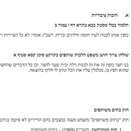
א.
חובות ציבוריות
תלמוד בבלי מסכת בבא בתרא דף ז עמוד ב
כופין אותו לבנות לעיר חומה ודלתים ובריח; רשב”ג אומר: לא כל העיירות ר
שולחן ערוך חושן משפט הלכות שותפים בקרקע סימן קסא סעיף א
בני חצר כופין זה את זה לבנות דלת ובית שער לחצר. וכן כל הדברים שהחצר 
שהוא חפץ בו, מגלגלין עליו את הכל ונותן לו חלקו בהוצאה.
חוק בתים משותפים
חוק “בתים משותפים” משמש מענה במצבים בהם הדיירים לא סיכמו בניהם 
חוק המקרקעין
, תשכ”ט (1969) – בתים משותפים