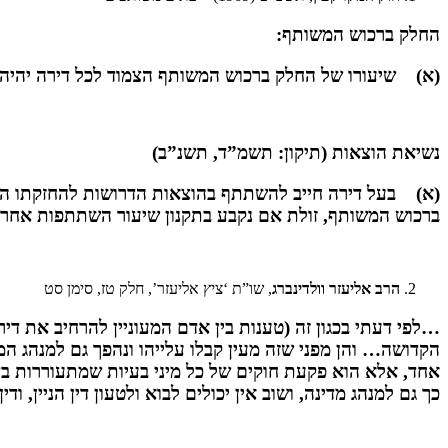
החלק ברכוש המשותף:
(א) שיעורו של החלק ברכוש המשותף הצמוד לכל דירה יהיה 
נשיאת הוצאות (תיקון: תשמ”ד, תשנ”ב)
(א) בעל דירה חייב להשתתף בהוצאות הדרושות להחזקתו התקי
ברכוש המשותף, זולת אם נקבע בתקנון שיעור השתתפות אחר.
הרב אליעזר וולדינברג
, שו”ת ‘ציץ אליעזר’, חלק טז, סימן סט
…לפי דעתי בכגון זה (טענות בין אדם המעוניין להרחיב את דירת
הקדושה… והן מפני שזה מעין קבלו עלייהו ונהפך גם למנהג המ
אחד, אלא הוא פקעת חוקים של כל מיני בעיות שמתעוררות בדיני
כך גם למנהג מדינה, ושוב אין יכולים לבוא ולטעון דין הניין, 