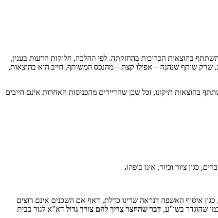
ייבים להשתתף בהוצאות הכרוכות בהחזקתה. לפי ההלכה, חלוקות הדעות בענין,
ט 43] ומתבססים על דברי הרמ”א בסימן קס”ג סוף סעיף ג, שרק שותף שנהנה – אפילו קצת – מהנכס המשותף, חייב הוא בהוצאות,
שתתף בהוצאות תיקונו, וכל שכן שהדיירים מהכניסות האחרות אינם חייבים
, כגון ציור וכיור, אינו כופהו
.
 כגון איסוף האשפה דנראה שדינו כדלת, דאף אם השכנים אינם רוצים
כמו שהוגדר בשו”ע,
דבר שהחצר צריך להם צורך גדול
דא”א לגור בבית