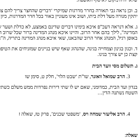
ב. וכן נראה גבי תאורה בחרר מדרגות שמיקרי ‘דברים שהחצר צריך להם צור
יתקין מנורה מעל דלת ביתו, ושוב אינו מעוניין באור בכל חדר המדרגות, כ
ג. אלא דנראה דעכ”פ איכא בימינו דברים שדינם באמצע, לא כדלת ושער שי
המדינה”, לילך בהם אחר הרוב. והיינו איכא מנהג המדינה ברור שכל שרוב
באופן רגיל, המנהג אחר הרוב שהבאנו, שאי איכא מנהג המדינה בתריה, ה”נ
ד. וכגון בגינון וצמחייה בגינה, שהנהוג שאף שיש בניינים שמזניחים את הטיפ
קצת כן יש צורך בגינו.
ג. תשלום מסי וועד הבית
הרב שמואל וואזנר
, שו”ת ‘שבט הלוי’, חלק ט, סימן שו
בנדון ועד הבית, כמדומני, שאם יש לו שתי דירות נפרדות ממש משלם כשת
השטח נשתנה הדין…
הרב אליעזר שמחה ויס
, ‘משפטי שכנים’, פרק טז, שאלה ז
שאלה
: