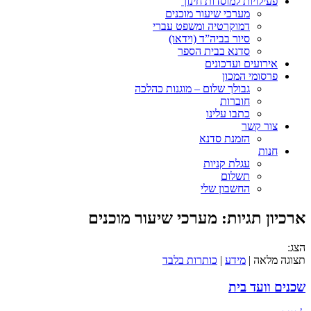
פעילויות למוסדות חינוך
מערכי שיעור מוכנים
דמוקרטיה ומשפט עברי
סיור בביה”ד (וידאו)
סדנא בבית הספר
אירועים ועדכונים
פרסומי המכון
גבולך שלום – מוגנות כהלכה
חוברות
כתבו עלינו
צור קשר
הזמנת סדנא
חנות
עגלת קניות
תשלום
החשבון שלי
ארכיון תגיות:
מערכי שיעור מוכנים
הצג:
תצוגה מלאה |
מידע
|
כותרות בלבד
שכנים וועד בית