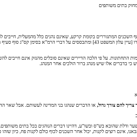
החזקת המעלית, ואף השכנים המתגוררים בקומת קרקע, שאינם נהנים כלל מהמעלית, ח
רוב הדעות נוטים לחייב את בעל קומת קרקע גם לפי ההלכה אולם יש שפטרו [עיין עלון המשפ
קומות התחתונות. על פי הלכה הדיירים שאינם סובלים מהנזק אינם חייבים לה
ש כי בדברים אלו שיש מנהג ברור הולכים אחר המנהג.
א
צריך להם צורך גדול,
או הדברים שנהגו בני המדינה לעשותם. אבל שאר הדברים
ער ודלת שהובא בש”ס ובשו”ע, דהיינו דברים הנוהגים בכל בתים משותפים,
אנו, אינם רוצים לקנות, יכול אחר השכנים לכוף כולם לקנות פח, כיון שזהו 