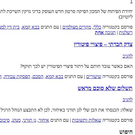
1
ליוטיוב)
פורסם בקטגוריה
כללי
,
מקרים מצולמים
|
עם התגים
בבא קמא
,
בית דין לממ
רשלנות
|
תגובה
אחת
צדק חברתי – פיצויי פיטורין
להגיב
האם כאשר עובד חותם על ויתור פיצויי הפיטורין יש לכך תוקף?
פורסם בקטגוריה
שיעורים
|
עם התגים
בבא קמא
,
הסכם
,
הפסקת עבודה
,
ה
תשלום שלא סוכם מראש
להגיב
שאלה: הכנסתי את הבן שלי לגן תורני באיחור, לכן לא התבצע הנוהל הרגי
פורסם בקטגוריה
שאלות ותשובות
|
עם התגים
איחור
,
גן תורני
,
מנהג
,
סיכום
חיפוש