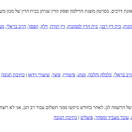
ונות
,
בית דין רבני
,
בית הדין לממונות
,
דין תורה
,
דלק
,
הפסד
,
הרב בראלי
,
ממו
רב בראלי
,
כלכלה והלכה
,
מנהג
,
פיטורין
,
פיצוי
,
שיעורי וידאו
|
כתיבת תגובה
ל של הרשמה לגן. לאחר כחודש ביקשו ממני תשלום עבור רב הגן, אני לא רו
,
עובד מעביד ומסחר
,
פועלים
|
כתיבת תגובה