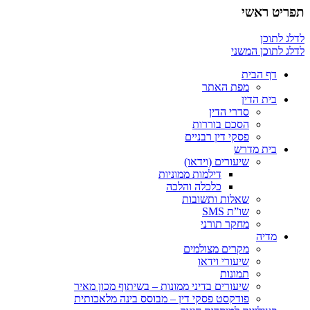
תפריט ראשי
לדלג לתוכן
לדלג לתוכן המשני
דף הבית
מפת האתר
בית הדין
סדרי הדין
הסכם בוררות
פסקי דין רבניים
בית מדרש
שיעורים (וידאו)
דילמות ממוניות
כלכלה והלכה
שאלות ותשובות
שו”ת SMS
מחקר תורני
מדיה
מקרים מצולמים
שיעורי וידאו
תמונות
שיעורים בדיני ממונות – בשיתוף מכון מאיר
פודקסט פסקי דין – מבוסס בינה מלאכותית