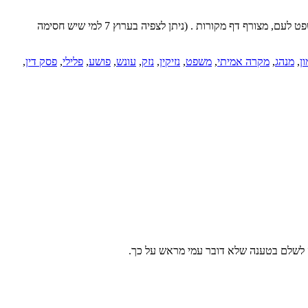
יחידת הפיתוח של המכון הפיקה סרטון חדש העוסק בדיני נזיקין השייכת לתאונת דרכים. בסרטון מוצגת הדילמה ופסק הדין שניתן בבית הדין של מכון משפט לעם, מצורף דף מקורות . (ניתן לצפיה בערוץ 7 למי שיש חסימה
ן
,
מנהג
,
מקרה אמיתי
,
משפט
,
נזיקין
,
נזק
,
עונש
,
פושע
,
פלילי
,
פסק דין
,
צה לשלם בטענה שלא דובר עמי מראש על כך.