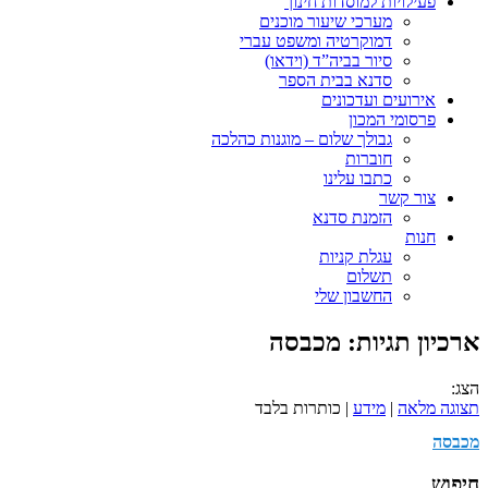
פעילויות למוסדות חינוך
מערכי שיעור מוכנים
דמוקרטיה ומשפט עברי
סיור בביה”ד (וידאו)
סדנא בבית הספר
אירועים ועדכונים
פרסומי המכון
גבולך שלום – מוגנות כהלכה
חוברות
כתבו עלינו
צור קשר
הזמנת סדנא
חנות
עגלת קניות
תשלום
החשבון שלי
ארכיון תגיות:
מכבסה
הצג:
תצוגה מלאה
|
מידע
| כותרות בלבד
מכבסה
חיפוש