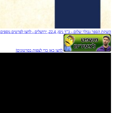
השקת הספר גבולך שלום - כ"ד ניסן, 22.4, ירושלים - לחצו לפרטים נוספים!
לחצו כאן כדי לצפות בסרטונים!