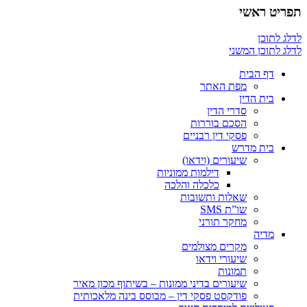
תפריט ראשי
לדלג לתוכן
לדלג לתוכן המשני
דף הבית
מפת האתר
בית הדין
סדרי הדין
הסכם בוררות
פסקי דין רבניים
בית מדרש
שיעורים (וידאו)
דילמות ממוניות
כלכלה והלכה
שאלות ותשובות
שו”ת SMS
מחקר תורני
מדיה
מקרים מצולמים
שיעורי וידאו
תמונות
שיעורים בדיני ממונות – בשיתוף מכון מאיר
פודקסט פסקי דין – מבוסס בינה מלאכותית