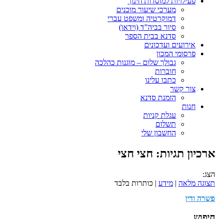
פעילויות למוסדות חינוך
מערכי שיעור מוכנים
דמוקרטיה ומשפט עברי
סיור בביה”ד (וידאו)
סדנא בבית הספר
אירועים ועדכונים
פרסומי המכון
גבולך שלום – מוגנות כהלכה
חוברות
כתבו עלינו
צור קשר
הזמנת סדנא
חנות
עגלת קניות
תשלום
החשבון שלי
ארכיון תגיות:
חצי חצי
הצג:
תצוגה מלאה
|
מידע
| כותרות בלבד
פשרה ודין
חיפוש