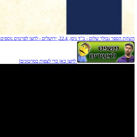
השקת הספר גבולך שלום - כ"ד ניסן, 22.4, ירושלים - לחצו לפרטים נוספים!
לחצו כאן כדי לצפות בסרטונים!