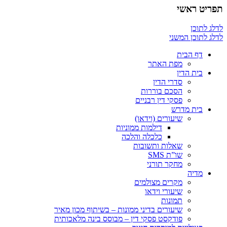
תפריט ראשי
לדלג לתוכן
לדלג לתוכן המשני
דף הבית
מפת האתר
בית הדין
סדרי הדין
הסכם בוררות
פסקי דין רבניים
בית מדרש
שיעורים (וידאו)
דילמות ממוניות
כלכלה והלכה
שאלות ותשובות
שו”ת SMS
מחקר תורני
מדיה
מקרים מצולמים
שיעורי וידאו
תמונות
שיעורים בדיני ממונות – בשיתוף מכון מאיר
פודקסט פסקי דין – מבוסס בינה מלאכותית