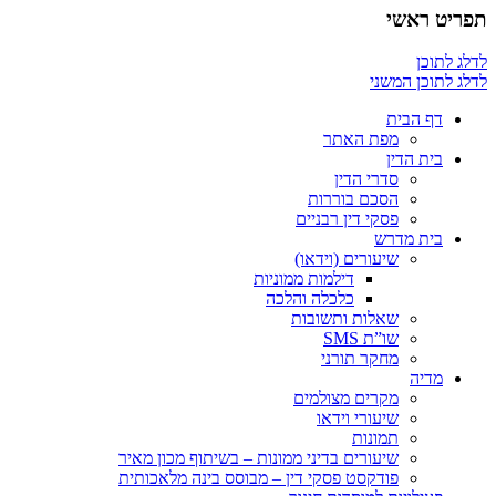
תפריט ראשי
לדלג לתוכן
לדלג לתוכן המשני
דף הבית
מפת האתר
בית הדין
סדרי הדין
הסכם בוררות
פסקי דין רבניים
בית מדרש
שיעורים (וידאו)
דילמות ממוניות
כלכלה והלכה
שאלות ותשובות
שו”ת SMS
מחקר תורני
מדיה
מקרים מצולמים
שיעורי וידאו
תמונות
שיעורים בדיני ממונות – בשיתוף מכון מאיר
פודקסט פסקי דין – מבוסס בינה מלאכותית