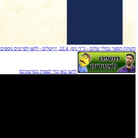
השקת הספר גבולך שלום - כ"ד ניסן, 22.4, ירושלים - לחצו לפרטים נוספים!
לחצו כאן כדי לצפות בסרטונים!