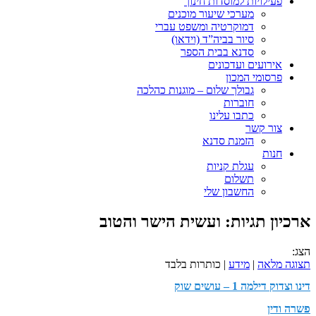
פעילויות למוסדות חינוך
מערכי שיעור מוכנים
דמוקרטיה ומשפט עברי
סיור בביה”ד (וידאו)
סדנא בבית הספר
אירועים ועדכונים
פרסומי המכון
גבולך שלום – מוגנות כהלכה
חוברות
כתבו עלינו
צור קשר
הזמנת סדנא
חנות
עגלת קניות
תשלום
החשבון שלי
ארכיון תגיות:
ועשית הישר והטוב
הצג:
תצוגה מלאה
|
מידע
| כותרות בלבד
דינו וצדוק דילמה 1 – עושים שוק
פשרה ודין