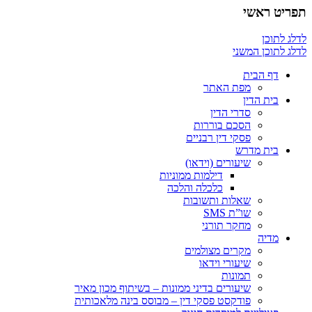
תפריט ראשי
לדלג לתוכן
לדלג לתוכן המשני
דף הבית
מפת האתר
בית הדין
סדרי הדין
הסכם בוררות
פסקי דין רבניים
בית מדרש
שיעורים (וידאו)
דילמות ממוניות
כלכלה והלכה
שאלות ותשובות
שו”ת SMS
מחקר תורני
מדיה
מקרים מצולמים
שיעורי וידאו
תמונות
שיעורים בדיני ממונות – בשיתוף מכון מאיר
פודקסט פסקי דין – מבוסס בינה מלאכותית