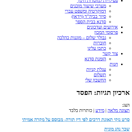
פעילויות למוסדות חינוך
מערכי שיעור מוכנים
דמוקרטיה ומשפט עברי
סיור בביה”ד (וידאו)
סדנא בבית הספר
אירועים ועדכונים
פרסומי המכון
גבולך שלום – מוגנות כהלכה
חוברות
כתבו עלינו
צור קשר
הזמנת סדנא
חנות
עגלת קניות
תשלום
החשבון שלי
ארכיון תגיות:
הפסד
הצג:
תצוגה מלאה
|
מידע
| כותרות בלבד
סרט נזקי תאונת דרכים לפי דין תורה- מבוסס על מקרה אמיתי
שכר נהג מונית