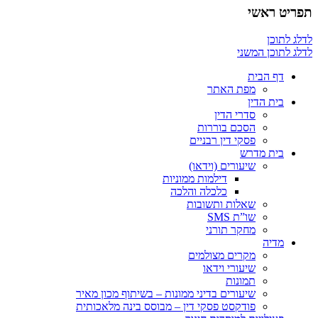
תפריט ראשי
לדלג לתוכן
לדלג לתוכן המשני
דף הבית
מפת האתר
בית הדין
סדרי הדין
הסכם בוררות
פסקי דין רבניים
בית מדרש
שיעורים (וידאו)
דילמות ממוניות
כלכלה והלכה
שאלות ותשובות
שו”ת SMS
מחקר תורני
מדיה
מקרים מצולמים
שיעורי וידאו
תמונות
שיעורים בדיני ממונות – בשיתוף מכון מאיר
פודקסט פסקי דין – מבוסס בינה מלאכותית