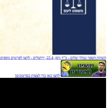
השקת הספר גבולך שלום - כ"ד ניסן, 22.4, ירושלים - לחצו לפרטים נוספים!
לחצו כאן כדי לצפות בסרטונים!