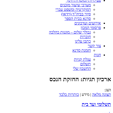
פעילויות למוסדות חינוך
מערכי שיעור מוכנים
דמוקרטיה ומשפט עברי
סיור בביה”ד (וידאו)
סדנא בבית הספר
אירועים ועדכונים
פרסומי המכון
גבולך שלום – מוגנות כהלכה
חוברות
כתבו עלינו
צור קשר
הזמנת סדנא
חנות
עגלת קניות
תשלום
החשבון שלי
ארכיון תגיות:
החזקת הנכס
הצג:
תצוגה מלאה
| מידע |
כותרות בלבד
תשלומי ועד בית