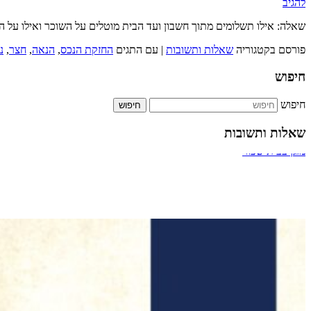
להגיב
שאלה: אילו תשלומים מתוך חשבון ועד הבית מוטלים על השוכר ואילו על 
פורסם בקטגוריה
שאלות ותשובות
|
עם התגים
החזקת הנכס
,
הנאה
,
חצר
,
נ
חיפוש
חיפוש
שאלות ותשובות
ביטול אירוסין
מעבר דרך חדר מדרגות של בניין
תשלום על הקלדה מהירה
כמה אחוזים מותר לארגון צדקה לתת למתרימים?
מזגן בבית שכור