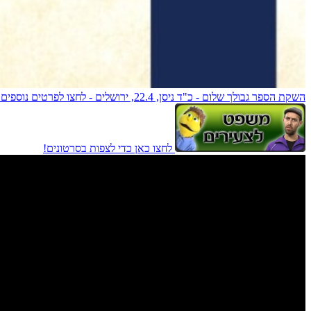
השקת הספר גבולך שלום - כ"ד ניסן, 22.4, ירושלים - לחצו לפרטים נוספים!
לחצו כאן כדי לצפות בסרטונים!