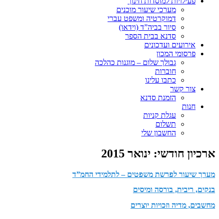
פעילויות למוסדות חינוך
מערכי שיעור מוכנים
דמוקרטיה ומשפט עברי
סיור בביה”ד (וידאו)
סדנא בבית הספר
אירועים ועדכונים
פרסומי המכון
גבולך שלום – מוגנות כהלכה
חוברות
כתבו עלינו
צור קשר
הזמנת סדנא
חנות
עגלת קניות
תשלום
החשבון שלי
ארכיון חודשי:
ינואר 2015
מערך שיעור לפרשת משפטים – לתלמידי החמ”ד
בנקים, ריבית, בורסה ומיסים
מחשבים, מדיה וזכויות יוצרים