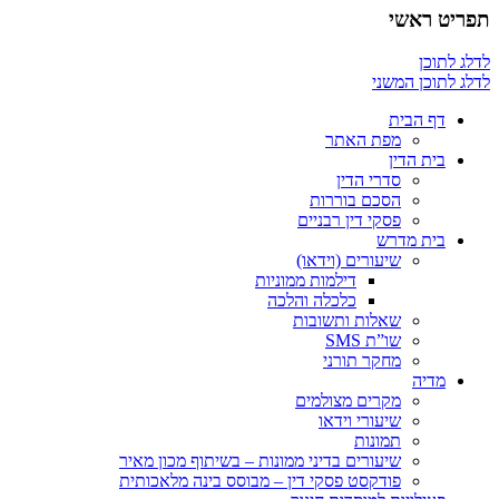
תפריט ראשי
לדלג לתוכן
לדלג לתוכן המשני
דף הבית
מפת האתר
בית הדין
סדרי הדין
הסכם בוררות
פסקי דין רבניים
בית מדרש
שיעורים (וידאו)
דילמות ממוניות
כלכלה והלכה
שאלות ותשובות
שו”ת SMS
מחקר תורני
מדיה
מקרים מצולמים
שיעורי וידאו
תמונות
שיעורים בדיני ממונות – בשיתוף מכון מאיר
פודקסט פסקי דין – מבוסס בינה מלאכותית