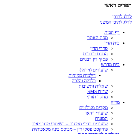
תפריט ראשי
לדלג לתוכן
לדלג לתוכן המשני
דף הבית
מפת האתר
בית הדין
סדרי הדין
הסכם בוררות
פסקי דין רבניים
בית מדרש
שיעורים (וידאו)
דילמות ממוניות
כלכלה והלכה
שאלות ותשובות
שו”ת SMS
מחקר תורני
מדיה
מקרים מצולמים
שיעורי וידאו
תמונות
שיעורים בדיני ממונות – בשיתוף מכון מאיר
פודקסט פסקי דין – מבוסס בינה מלאכותית