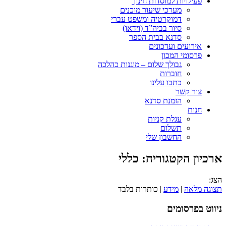
פעילויות למוסדות חינוך
מערכי שיעור מוכנים
דמוקרטיה ומשפט עברי
סיור בביה”ד (וידאו)
סדנא בבית הספר
אירועים ועדכונים
פרסומי המכון
גבולך שלום – מוגנות כהלכה
חוברות
כתבו עלינו
צור קשר
הזמנת סדנא
חנות
עגלת קניות
תשלום
החשבון שלי
ארכיון הקטגוריה:
כללי
הצג:
תצוגה מלאה
|
מידע
| כותרות בלבד
ניווט בפרסומים