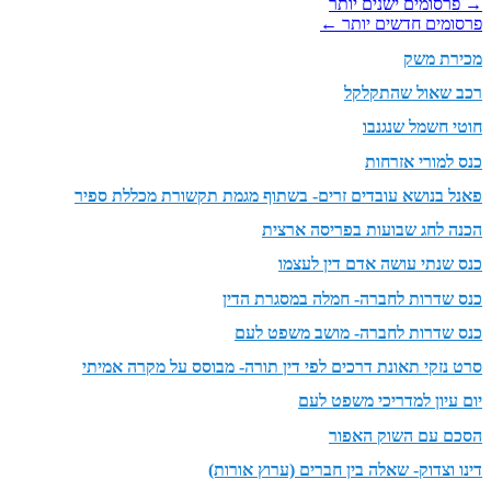
→
פרסומים ישנים יותר
פרסומים חדשים יותר
←
מכירת משק
רכב שאול שהתקלקל
חוטי חשמל שנגנבו
כנס למורי אזרחות
פאנל בנושא עובדים זרים- בשתוף מגמת תקשורת מכללת ספיר
הכנה לחג שבועות בפריסה ארצית
כנס שנתי עושה אדם דין לעצמו
כנס שדרות לחברה- חמלה במסגרת הדין
כנס שדרות לחברה- מושב משפט לעם
סרט נזקי תאונת דרכים לפי דין תורה- מבוסס על מקרה אמיתי
יום עיון למדריכי משפט לעם
הסכם עם השוק האפור
דינו וצדוק- שאלה בין חברים (ערוץ אורות)