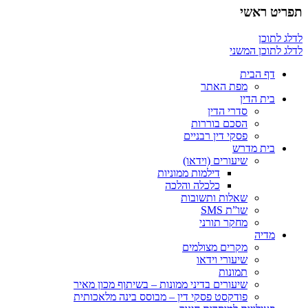
תפריט ראשי
לדלג לתוכן
לדלג לתוכן המשני
דף הבית
מפת האתר
בית הדין
סדרי הדין
הסכם בוררות
פסקי דין רבניים
בית מדרש
שיעורים (וידאו)
דילמות ממוניות
כלכלה והלכה
שאלות ותשובות
שו”ת SMS
מחקר תורני
מדיה
מקרים מצולמים
שיעורי וידאו
תמונות
שיעורים בדיני ממונות – בשיתוף מכון מאיר
פודקסט פסקי דין – מבוסס בינה מלאכותית