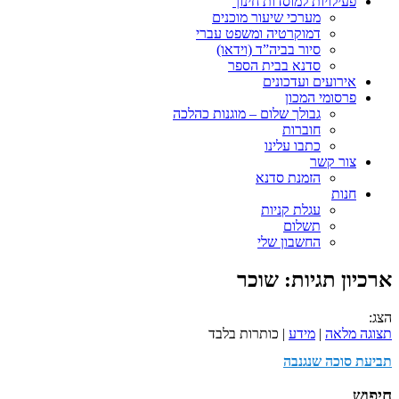
פעילויות למוסדות חינוך
מערכי שיעור מוכנים
דמוקרטיה ומשפט עברי
סיור בביה”ד (וידאו)
סדנא בבית הספר
אירועים ועדכונים
פרסומי המכון
גבולך שלום – מוגנות כהלכה
חוברות
כתבו עלינו
צור קשר
הזמנת סדנא
חנות
עגלת קניות
תשלום
החשבון שלי
ארכיון תגיות:
שוכר
הצג:
תצוגה מלאה
|
מידע
| כותרות בלבד
תביעת סוכה שנגנבה
חיפוש