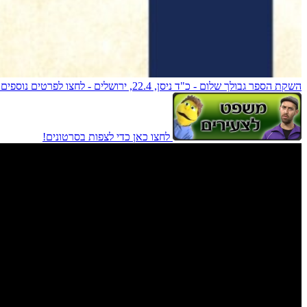
השקת הספר גבולך שלום - כ"ד ניסן, 22.4, ירושלים - לחצו לפרטים נוספים!
לחצו כאן כדי לצפות בסרטונים!