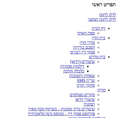
תפריט ראשי
לדלג לתוכן
לדלג לתוכן המשני
דף הבית
מפת האתר
בית הדין
סדרי הדין
הסכם בוררות
פסקי דין רבניים
בית מדרש
שיעורים (וידאו)
דילמות ממוניות
כלכלה והלכה
שאלות ותשובות
שו”ת SMS
מחקר תורני
מדיה
מקרים מצולמים
שיעורי וידאו
תמונות
שיעורים בדיני ממונות – בשיתוף מכון מאיר
פודקסט פסקי דין – מבוסס בינה מלאכותית