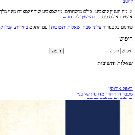
להגיב
א. מה העניין להצביע? כולם מושחתים! מי שמצביע שותף למצוות מינוי מלך 
אישיות אולם עם …
להמשיך לקרוא
←
פורסם בקטגוריה
עלוני שבת
,
שאלות ותשובות
|
עם התגים
בחירות
,
קבלן קו
חיפוש
חיפוש
שאלות ותשובות
ביטול אירוסין
מעבר דרך חדר מדרגות של בניין
תשלום על הקלדה מהירה
כמה אחוזים מותר לארגון צדקה לתת למתרימים?
מזגן בבית שכור