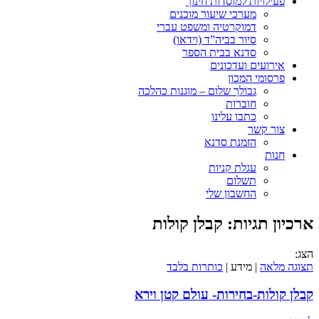
פעילויות למוסדות חינוך
מערכי שיעור מוכנים
דמוקרטיה ומשפט עברי
סיור בביה”ד (וידאו)
סדנא בבית הספר
אירועים ועדכונים
פרסומי המכון
גבולך שלום – מוגנות כהלכה
חוברות
כתבו עלינו
צור קשר
הזמנת סדנא
חנות
עגלת קניות
תשלום
החשבון שלי
ארכיון תגיות:
קבלן קולות
הצג:
תצוגה מלאה
| מידע |
כותרות בלבד
קבלן קולות-בחירות- עולם קטן וירא