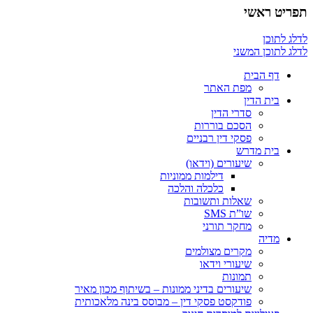
תפריט ראשי
לדלג לתוכן
לדלג לתוכן המשני
דף הבית
מפת האתר
בית הדין
סדרי הדין
הסכם בוררות
פסקי דין רבניים
בית מדרש
שיעורים (וידאו)
דילמות ממוניות
כלכלה והלכה
שאלות ותשובות
שו”ת SMS
מחקר תורני
מדיה
מקרים מצולמים
שיעורי וידאו
תמונות
שיעורים בדיני ממונות – בשיתוף מכון מאיר
פודקסט פסקי דין – מבוסס בינה מלאכותית