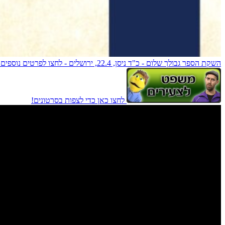
השקת הספר גבולך שלום - כ"ד ניסן, 22.4, ירושלים - לחצו לפרטים נוספים!
לחצו כאן כדי לצפות בסרטונים!