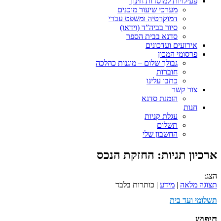
פעילויות למוסדות חינוך
מערכי שיעור מוכנים
דמוקרטיה ומשפט עברי
סיור בביה”ד (וידאו)
סדנא בבית הספר
אירועים ועדכונים
פרסומי המכון
גבולך שלום – מוגנות כהלכה
חוברות
כתבו עלינו
צור קשר
הזמנת סדנא
חנות
עגלת קניות
תשלום
החשבון שלי
ארכיון תגיות:
החזקת הנכס
הצג:
תצוגה מלאה
|
מידע
| כותרות בלבד
תשלומי ועד בית
חיפוש