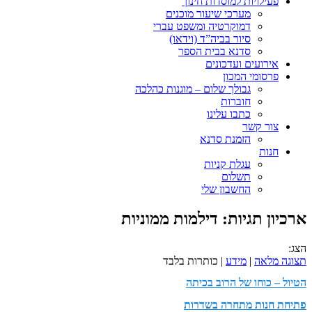
פעילויות למוסדות חינוך
מערכי שיעור מוכנים
דמוקרטיה ומשפט עברי
סיור בביה”ד (וידאו)
סדנא בבית הספר
אירועים ועדכונים
פרסומי המכון
גבולך שלום – מוגנות כהלכה
חוברות
כתבו עלינו
צור קשר
הזמנת סדנא
חנות
עגלת קניות
תשלום
החשבון שלי
ארכיון תגיות:
דילמות ממוניות
הצג:
תצוגה מלאה
|
מידע
| כותרות בלבד
הטיול – כוחו של הרוב בכיתה
פתיחת חנות מתחרה בשדרות