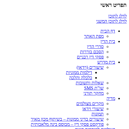
תפריט ראשי
לדלג לתוכן
לדלג לתוכן המשני
דף הבית
מפת האתר
בית הדין
סדרי הדין
הסכם בוררות
פסקי דין רבניים
בית מדרש
שיעורים (וידאו)
דילמות ממוניות
כלכלה והלכה
שאלות ותשובות
שו”ת SMS
מחקר תורני
מדיה
מקרים מצולמים
שיעורי וידאו
תמונות
שיעורים בדיני ממונות – בשיתוף מכון מאיר
פודקסט פסקי דין – מבוסס בינה מלאכותית