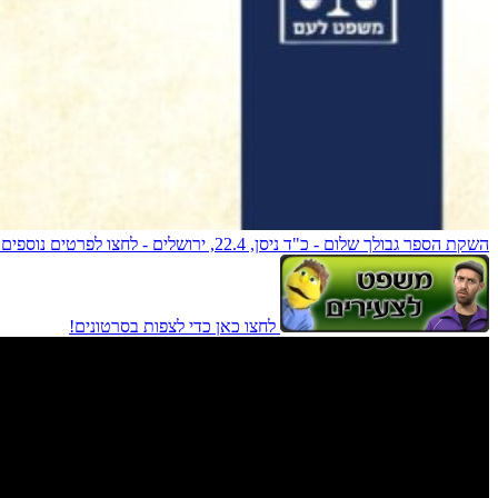
השקת הספר גבולך שלום - כ"ד ניסן, 22.4, ירושלים - לחצו לפרטים נוספים!
לחצו כאן כדי לצפות בסרטונים!